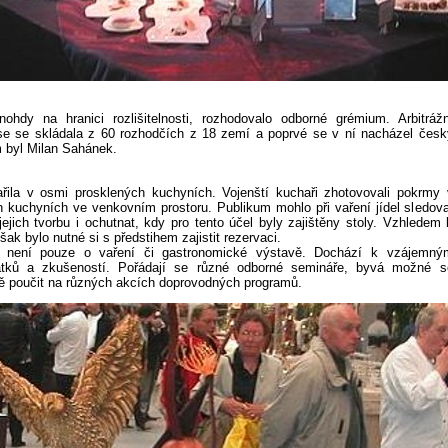
hdy na hranici rozlišitelnosti, rozhodovalo odborné grémium.
Arbitrážn
se se skládala z 60 rozhodčích z 18 zemí a poprvé se v ní nacházel česk
 byl Milan Sahánek.
ařila v osmi prosklených kuchyních. Vojenští kuchaři zhotovovali pokrmy 
h kuchyních ve venkovním prostoru. Publikum mohlo při vaření jídel sledova
jejich tvorbu i ochutnat, kdy pro tento účel byly zajištěny stoly. Vzhledem 
ak bylo nutné si s předstihem zajistit rezervaci.
není pouze o vaření či gastronomické výstavě. Dochází k vzájemný
ků a zkušeností. Pořádají se různé odborné semináře, byvá možné s
ě poučit na různých akcích doprovodných programů.