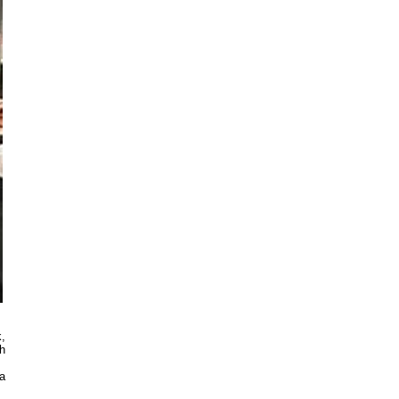
,
h
a