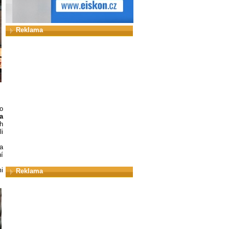
Reklama
o
a
h
li
a
í
i
Reklama