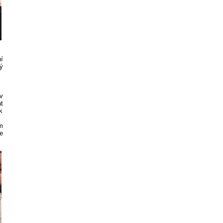
í
ý
v
t
k
m
e