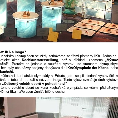
az IKA a inoga?
 kuchařskou olympiádou se vždy setkáváme se třemi písmeny
IKA
. Jedná se 
nomické akce
Kochkunstausstellung
, což v překladu znamená
„Výstav
mění“
. Protože se jednalo o soutěžní výstavu se statusem olympijskýc
her, byly oba názvy spojeny do výrazu die
IKA/Olympiade der Köche
, nebo
 kuchařů.
 zúčastnili kuchařské olympiády v Erfurtu, jste se při hledání výstaviště
n
tačních tabulích setkali s názvem inoga. Tento výraz označuje druh výstavn
em
„Odborný veletrh oborů v pohostinství“
 tohoto veletrhu oborů se koná kuchařská olympiáda se všemi přidruženým
Němci říkají „Weissen Zunft“, bílého cechu.