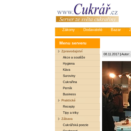
Zákony
Dodavatelé
Bazar
Menu serveru
Zpravodajství
08.11.2017
|
Autor: 
Akce a soutěže
Hygiena
Káva
Suroviny
Cukrařina
Perník
Business
Praktické
Recepty
Tipy a triky
Zábava
Cukrářská poezie