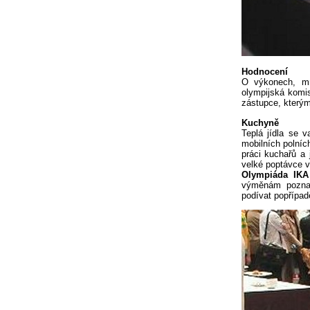
Hodnocení
O výkonech, mno
olympijská komi
zástupce, kterým
Kuchyně
Teplá jídla se v
mobilních polníc
práci kuchařů a 
velké poptávce vš
Olympiáda IKA
výměnám poznat
podívat popřípad