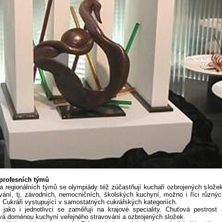
profesních týmů
a regionálních týmů se olympiády též zúčastňují kuchaři ozbrojených složek
vání, tj. závodních, nemocničních, školských kuchyní, možno i říci různýc
 Cukráři vystupující v samostatných cukrářských kategoriích.
 jako i jednotlivci se zaměřují na krajové speciality. Chuťová pestrost 
vá doménou kuchyní veřejného stravování a ozbrojených složek.