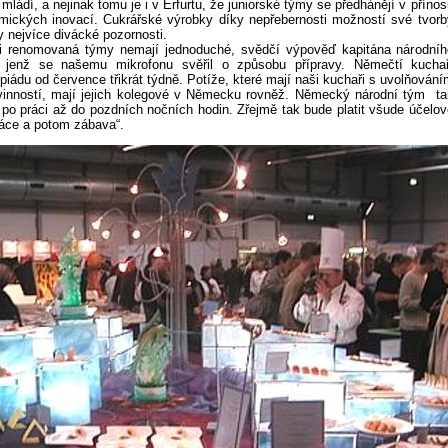
mládí, a nejinak tomu je i v Erfurtu, že juniorské týmy se předhánějí v přínos
mických inovací. Cukrářské výrobky díky nepřebernosti možností své tvorb
y nejvíce divácké pozornosti.
i renomovaná týmy nemají jednoduché, svědčí výpověď kapitána národníh
jenž se našemu mikrofonu svěřil o způsobu přípravy. Němečtí kuchař
piádu od července třikrát týdně. Potíže, které mají naši kuchaři s uvolňování
vinností, mají jejich kolegové v Německu rovněž. Německý národní tým ta
po práci až do pozdních nočních hodin. Zřejmě tak bude platit všude účelov
ráce a potom zábava“.