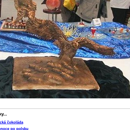
y...
ická čokoláda
onoce po polsku