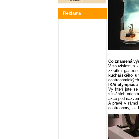
Osobnosti
Reklama
Co znamená výr
V souvislosti s
zkratku gastro
kuchařského u
gastronomických 
IKA/ olympiáda
Vy kteří jste se
silničních orien
akce pod názv
A právě v rámci
gastroobory, jak 