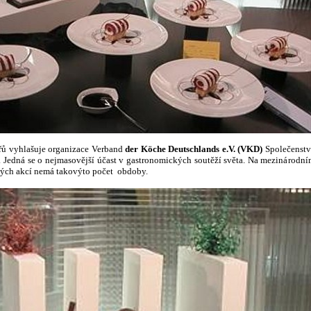
ů vyhlašuje organizace Verband
der Köche Deutschlands e.V. (VKD)
Společenstv
Jedná se o nejmasovější účast v gastronomických soutěží světa. Na mezinárodní
kých akcí nemá takovýto počet obdoby.