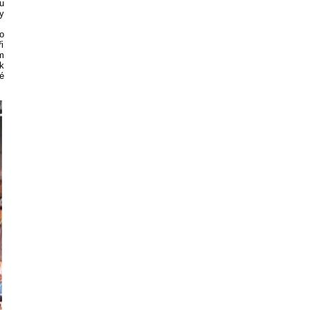
u
y
o
i
m
k
é