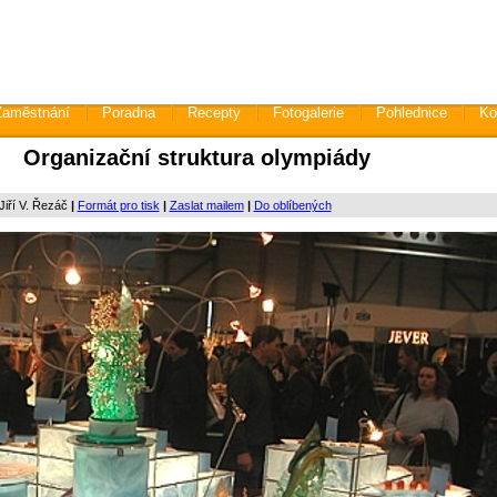
Zaměstnání
Poradna
Recepty
Fotogalerie
Pohlednice
Ko
Organizační struktura olympiády
Jiří V. Řezáč
|
Formát pro tisk
|
Zaslat mailem
|
Do oblíbených