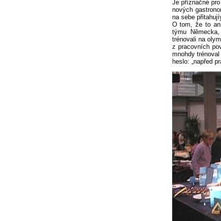
Je příznačné pro 
nových gastrono
na sebe přitahují
O tom, že to an
týmu Německa, 
trénovali na olym
z pracovních po
mnohdy trénoval 
heslo: „napřed p