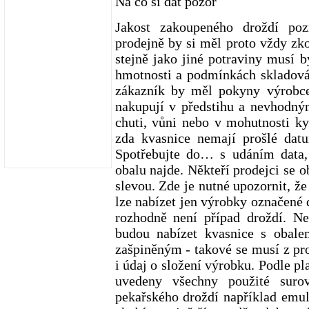
Na co si dát pozor
Jakost zakoupeného droždí po
prodejně by si měl proto vždy zk
stejně jako jiné potraviny musí 
hmotnosti a podmínkách skladován
zákazník by měl pokyny výrobce
nakupují v předstihu a nevhodn
chuti, vůni nebo v mohutnosti ky
zda kvasnice nemají prošlé datu
Spotřebujte do… s udáním data,
obalu najde. Někteří prodejci se o
slevou. Zde je nutné upozornit, ž
lze nabízet jen výrobky označené 
rozhodně není případ droždí. N
budou nabízet kvasnice s obal
zašpiněným - takové se musí z pro
i údaj o složení výrobku. Podle p
uvedeny všechny použité surov
pekařského droždí například emulg