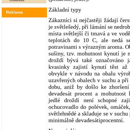
Osobnosti
Základní typy
Reklama
Zákazníci si nejčastěji žádají čer
je světlešedý, při lámání se nedro
místa světlejší či tmavá a ve vodě
teplotách do 10 C, ale nedá s
potravinami s výrazným aroma. O
sušiny, tzv. mohutnost kynutí je
droždí bývá také označováno ja
kvasinky zajistí kynutí těst až
obvykle v návodu na obalu výro
uzavřených obalech v suchu a při
dobu, aniž by došlo ke zhoršení
devadesát procent a mohutnost
jedlé droždí není schopné zaji
ochucovadlo do polévek, omáček
světlehnědé a skladuje se v suchu 
minimálně devadesátiprocentní.