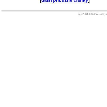
[
další příbuzné články
]
(c) 2001-2026 Větrník, 