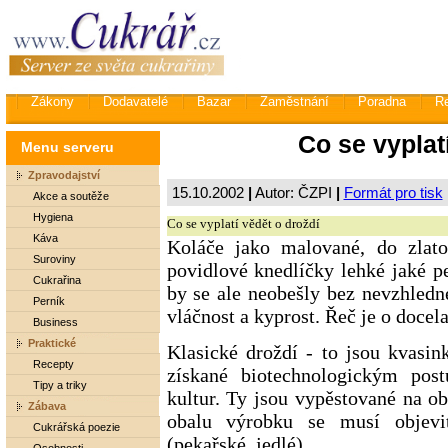
Zákony
Dodavatelé
Bazar
Zaměstnání
Poradna
R
Co se vyplat
Menu serveru
Zpravodajství
15.10.2002
|
Autor: ČZPI
|
Formát pro tisk
Akce a soutěže
Hygiena
Co se vyplatí vědět o droždí
Káva
Koláče jako malované, do zlat
Suroviny
povidlové knedlíčky lehké jaké p
Cukrařina
by se ale neobešly bez nevzhledné
Perník
vláčnost a kyprost. Řeč je o docel
Business
Praktické
Klasické droždí - to jsou kvasi
Recepty
získané biotechnologickým pos
Tipy a triky
kultur. Ty jsou vypěstované na o
Zábava
obalu výrobku se musí objevi
Cukrářská poezie
(pekařské, jedlé).