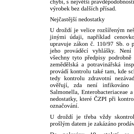
chybí, s největší pravděpodobnost
výrobek bez dalších přísad.
Nejčastější nedostatky
U droždí je velice rozšířeným ne
jinými údaji, například cenov
upravuje zákon č. 110/97 Sb. o 
jeho prováděcí vyhlášky. Není
všechny tyto předpisy podrobně
zemědělská a potravinářská ins
provádí kontrolu také tam, kde s
tedy kontrolu zdravotní nezáva
ověřují, zda není infikováno 
Salmonella, Enterobacteriaceae a 
nedostatky, které ČZPI při kontro
označování.
U droždí je třeba vždy skontro
prošlým datem je zakázáno prodáv