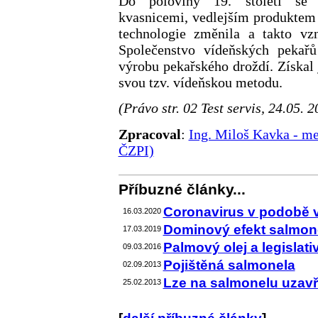
Do poloviny 19. století se 
kvasnicemi, vedlejším produktem 
technologie změnila a takto vz
Společenstvo vídeňských pekař
výrobu pekařského droždí. Získal 
svou tzv. vídeňskou metodu.
(Právo str. 02 Test servis, 24.05. 
Zpracoval
:
Ing. Miloš Kavka - me
ČZPI)
Příbuzné články...
Coronavirus v podobě
16.03.2020
Dominový efekt salmon
17.03.2019
Palmový olej a legislativ
09.03.2016
Pojištěná salmonela
02.09.2013
Lze na salmonelu uzavří
25.02.2013