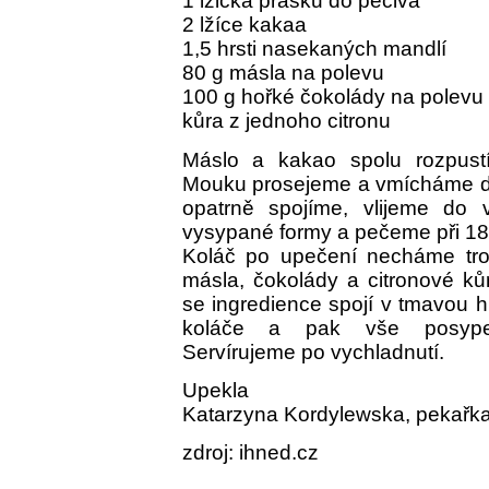
1 lžička prášku do pečiva
2 lžíce kakaa
1,5 hrsti nasekaných mandlí
80 g másla na polevu
100 g hořké čokolády na polevu
kůra z jednoho citronu
Máslo a kakao spolu rozpust
Mouku prosejeme a vmícháme do
opatrně spojíme, vlijeme d
vysypané formy a pečeme při 180 
Koláč po upečení necháme troc
másla, čokolády a citronové ků
se ingredience spojí v tmavou h
koláče a pak vše posype
Servírujeme po vychladnutí.
Upekla
Katarzyna Kordylewska, pekařka
zdroj: ihned.cz