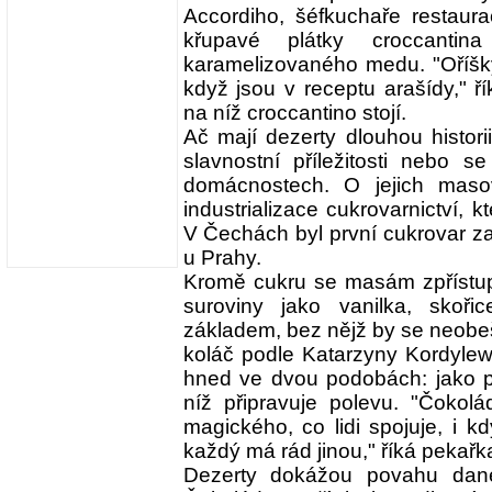
Accordiho, šéfkuchaře restaurac
křupavé plátky croccanti
karamelizovaného medu. "Oříšky
když jsou v receptu arašídy," ří
na níž croccantino stojí.
Ač mají dezerty dlouhou histori
slavnostní příležitosti nebo 
domácnostech. O jejich maso
industrializace cukrovarnictví, k
V Čechách byl první cukrovar za
u Prahy.
Kromě cukru se masám zpřístupni
suroviny jako vanilka, skoř
základem, bez nějž by se neobeš
koláč podle Katarzyny Kordyle
hned ve dvou podobách: jako p
níž připravuje polevu. "Čokol
magického, co lidi spojuje, i
každý má rád jinou," říká pekař
Dezerty dokážou povahu dané