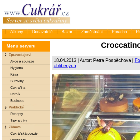
Zákony
Dodavatelé
Bazar
Zaměstnání
Poradna
R
Croccatin
Menu serveru
Zpravodajství
18.04.2013
|
Autor: Petra Pospěchová
|
Fo
Akce a soutěže
oblíbených
Hygiena
Káva
Suroviny
Cukrařina
Perník
Business
Praktické
Recepty
Tipy a triky
Zábava
Cukrářská poezie