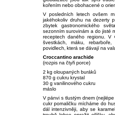
kořením nebo obohacené o orien
V posledních letech ovšem mn
jakéhokoliv druhu na dezerty 
zbytek gastronomického svět
sezonním surovinám a do jisté mí
receptech daného regionu. V Č
švestkách, máku, rebarboře
povidlech, která se dávají na val
Croccantino arachide
(rozpis na čtyři porce)
2 kg oloupaných buráků
870 g cukru krystal
30 g vanilinového cukru
máslo
V pánvi s tlustým dnem (nejlépe
cukr pomaličku mícháme do hust
dál intenzivněji, aby se karame
troubě lehce opražit oříšky, ab