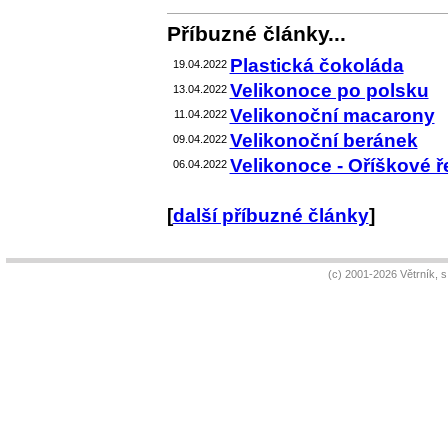
Příbuzné články...
Plastická čokoláda
19.04.2022
Velikonoce po polsku
13.04.2022
Velikonoční macarony
11.04.2022
Velikonoční beránek
09.04.2022
Velikonoce - Oříškové 
06.04.2022
[
další příbuzné články
]
(c) 2001-2026 Větrník, 