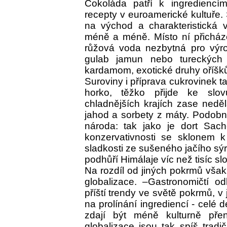
Čokoláda patří k ingredienc
recepty v euroamerické kultuře.
na východ a charakteristická
méně a méně. Místo ní přicházej
růžová voda nezbytná pro výro
gulab jamun nebo tureckých
kardamom, exotické druhy oříšků, 
Suroviny i příprava cukrovinek ta
horko, těžko přijde ke sl
chladnějších krajích zase neděl
jahod a sorbety z máty. Podobně
národa: tak jako je dort Sa
konzervativnosti se sklonem k 
sladkosti ze sušeného jačího sý
podhůří Himálaje víc než tisíc slo
Na rozdíl od jiných pokrmů však
globalizace. –Gastronomičtí od
příští trendy ve světě pokrmů, v 
na prolínání ingrediencí - celé 
zdají být méně kulturně př
globalizace jsou tak spíš trad