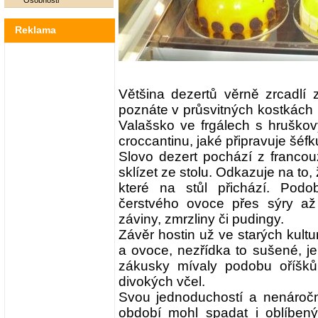
Osobnosti
Reklama
Většina dezertů věrně zrcadlí 
poznáte v průsvitných kostkách 
Valašsko ve frgálech s hruškový
croccantinu, jaké připravuje šéf
Slovo dezert pochází z francou
sklízet ze stolu. Odkazuje na to,
které na stůl přichází. Pod
čerstvého ovoce přes sýry až 
záviny, zmrzliny či pudingy.
Závěr hostin už ve starých kultu
a ovoce, nezřídka to sušené, jeh
zákusky mívaly podobu oříšk
divokých včel.
Svou jednoduchostí a nenáročn
období mohl spadat i oblíbený