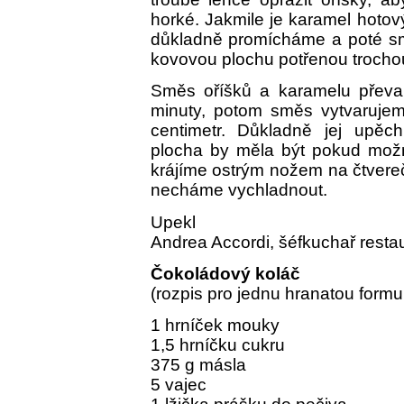
horké. Jakmile je karamel hotov
důkladně promícháme a poté sm
kovovou plochu potřenou trocho
Směs oříšků a karamelu převal
minuty, potom směs vytvaruje
centimetr. Důkladně jej upěc
plocha by měla být pokud možn
krájíme ostrým nožem na čtvereč
necháme vychladnout.
Upekl
Andrea Accordi, šéfkuchař resta
Čokoládový koláč
(rozpis pro jednu hranatou form
1 hrníček mouky
1,5 hrníčku cukru
375 g másla
5 vajec