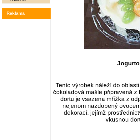
Osobnosti
Reklama
Jogurto
Tento výrobek náleží do oblasti
čokoládová mašle připravená z 
dortu je vsazena mřížka z odp
nejenom nazdobený ovocem, 
dekorací, jejímž prostřednic
vkusnou dort