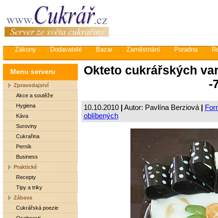
Zákony
Dodavatelé
Bazar
Zaměstnání
Poradna
R
Okteto cukrářských var
Menu serveru
-7
Zpravodajství
Akce a soutěže
Hygiena
10.10.2010
|
Autor: Pavlína Berziová
|
Form
oblíbených
Káva
Suroviny
Cukrařina
Perník
Business
Praktické
Recepty
Tipy a triky
Zábava
Cukrářská poezie