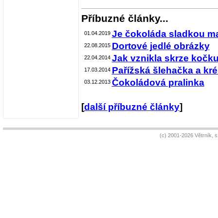
Příbuzné články...
Je čokoláda sladkou m
01.04.2019
Dortové jedlé obrázky
22.08.2015
Jak vznikla skrze kočku
22.04.2014
Pařížská šlehačka a kr
17.03.2014
Čokoládová pralinka
03.12.2013
[
další příbuzné články
]
(c) 2001-2026 Větrník, 