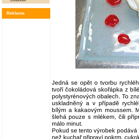
Osobnosti
Reklama
Jedná se opět o tvorbu rychlé
tvoří čokoládová skořápka z bíl
polystyrénových obalech. To z
uskladněný a v případě rychlé
bílým a kakaovým moussem. Mo
šlehá pouze s mlékem, čili pří
málo minut.
Pokud se tento výrobek podává 
než kuchař připraví pokrm, cukrář