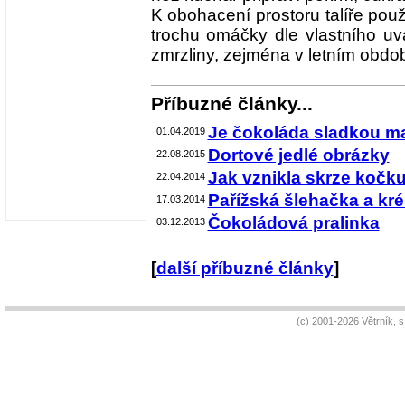
K obohacení prostoru talíře pou
trochu omáčky dle vlastního u
zmrzliny, zejména v letním obdob
Příbuzné články...
Je čokoláda sladkou m
01.04.2019
Dortové jedlé obrázky
22.08.2015
Jak vznikla skrze kočku
22.04.2014
Pařížská šlehačka a kr
17.03.2014
Čokoládová pralinka
03.12.2013
[
další příbuzné články
]
(c) 2001-2026 Větrník, 