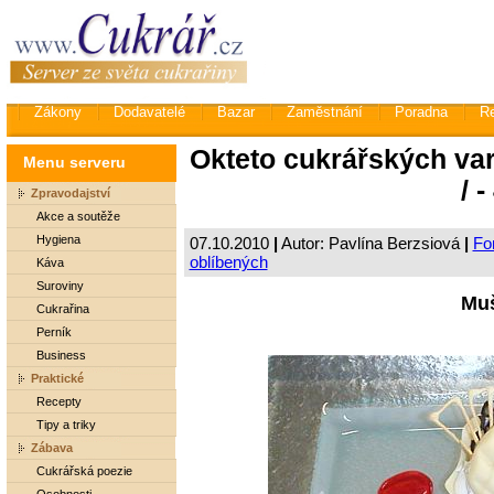
Zákony
Dodavatelé
Bazar
Zaměstnání
Poradna
R
Okteto cukrářských var
Menu serveru
/ -
Zpravodajství
Akce a soutěže
Hygiena
07.10.2010
|
Autor: Pavlína Berzsiová
|
Fo
oblíbených
Káva
Suroviny
Mu
Cukrařina
Perník
Business
Praktické
Recepty
Tipy a triky
Zábava
Cukrářská poezie