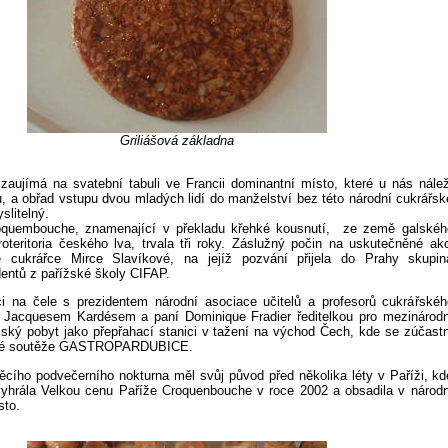
Griliášová základna
aujímá na svatební tabuli ve Francii dominantní místo, které u nás nálež
, a obřad vstupu dvou mladých lidí do manželství bez této národní cukrářsk
slitelný.
roquembouche, znamenající v překladu křehké kousnutí,
ze země galskéh
oteritoria českého lva, trvala tři roky. Záslužný počin na uskutečněné akc
é cukrářce Mirce Slavíkové, na jejíž pozvání přijela do Prahy skupin
entů z pařížské školy CIFAP.
ci na čele s prezidentem národní asociace učitelů a profesorů cukrářskéh
Jacquesem Kardésem a paní Dominique Fradier ředitelkou pro mezinárodn
žský pobyt jako přepřahací stanici v tažení na východ Čech, kde se zúčastn
řské soutěže GASTROPARDUBICE.
cího podvečerního nokturna měl svůj původ před několika léty v Paříži, kd
vyhrála Velkou cenu Paříže Croquenbouche v roce 2002
a obsadila v národn
sto.