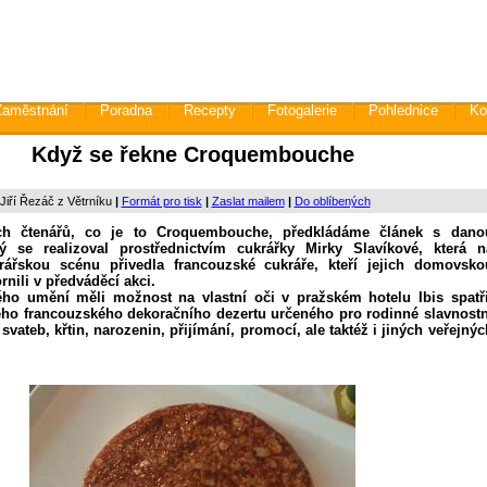
Zaměstnání
Poradna
Recepty
Fotogalerie
Pohlednice
Ko
Když se řekne Croquembouche
 Jiří Řezáč z Větrníku
|
Formát pro tisk
|
Zaslat mailem
|
Do oblíbených
ch čtenářů, co je to
Croquembouche, předkládáme článek s dano
rý se realizoval prostřednictvím cukrářky Mirky Slavíkové, která n
ářskou scénu přivedla francouzské cukráře, kteří jejich domovsko
rnili v předváděcí akci.
kého umění měli možnost na vlastní oči v pražském hotelu Ibis spatři
ého francouzského dekoračního dezertu určeného pro rodinné slavnostn
svateb, křtin, narozenin, přijímání, promocí, ale taktéž i jiných veřejnýc