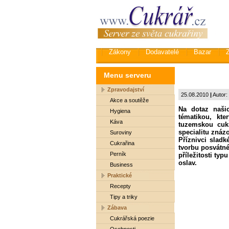
Zákony
Dodavatelé
Bazar
Menu serveru
Zpravodajství
25.08.2010
|
Autor:
Akce a soutěže
Na dotaz naši
Hygiena
tématikou, kte
Káva
tuzemskou cukr
specialitu znázo
Suroviny
Příznivci slad
Cukrařina
tvorbu posvátn
Perník
příležitosti typu
oslav.
Business
Praktické
Recepty
Tipy a triky
Zábava
Cukrářská poezie