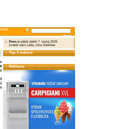
ntakt
Dnes
je pátek pátek 7. srpna 2026
svátek slaví Lada, zítra Soběslav
Top 5 měsíce
u
a
Reklama
u
t
í
h