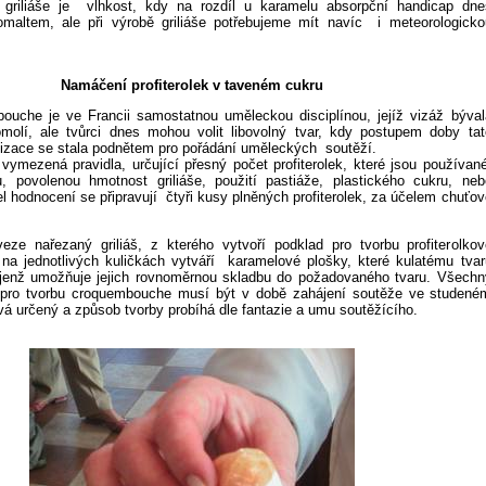
griliáše je
vlhkost, kdy na rozdíl u karamelu absorpční handicap dne
maltem, ale při výrobě griliáše potřebujeme mít navíc
i meteorologicko
Namáčení profiterolek v taveném cukru
ouche je ve Francii samostatnou uměleckou disciplínou, jejíž vizáž býval
omolí, ale tvůrci dnes mohou volit libovolný tvar, kdy postupem doby tat
alizace se stala podnětem pro pořádání uměleckých
soutěží.
vymezená pravidla, určující přesný počet profiterolek, které jsou používan
 povolenou hmotnost griliáše, použití pastiáže, plastického cukru, neb
l hodnocení se připravují
čtyři kusy plněných profiterolek, za účelem chuťov
eze nařezaný griliáš, z kterého vytvoří podklad pro tvorbu profiterolkov
na jednotlivých kuličkách vytváří
karamelové plošky, které kulatému tvar
, jenž umožňuje jejich rovnoměrnou skladbu do požadovaného tvaru. Všechn
 pro tvorbu croquembouche musí být v době zahájení soutěže ve studené
á určený a způsob tvorby probíhá dle fantazie a umu soutěžícího.