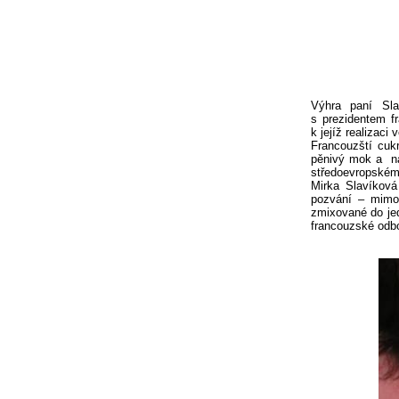
Výhra paní Sla
s prezidentem f
k jejíž realizaci 
Francouzští cukr
pěnivý mok a
n
středoevropském 
Mirka Slavíková
pozvání – mimo 
zmixované do jed
francouzské odbo