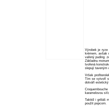
Výrobek je ryze
krémem, avšak n
vařený puding
z
Základnu monumen
tvořená konstruk
slepují taveným
Vršek profiterol
Tím se vytvoří s
dotváří estetick
Croquembouche 
karamelovou síťo
Taktéž i griliáš
použit popcorn.