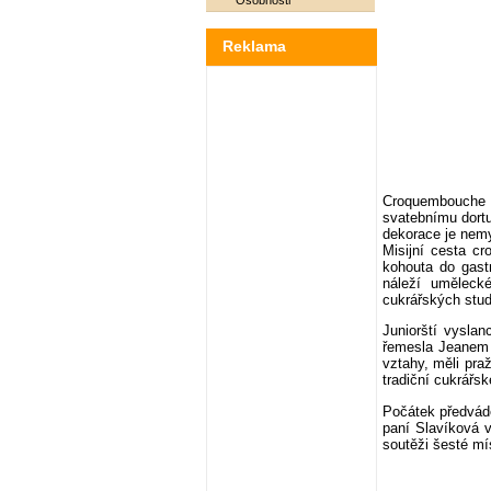
Osobnosti
Reklama
Croquembouche z
svatebnímu dortu
dekorace je nemy
Misijní cesta c
kohouta do gastr
náleží uměleck
cukrářských stud
Juniorští vyslan
řemesla Jeanem 
vztahy, měli pra
tradiční cukrá
Počátek předvádě
paní Slavíková 
soutěži šesté mí