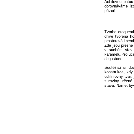
Achilovou patou 
dorovnáváme izo
přízeň.
Tvorba croquemb
dříve tvořena h
prostorová liber
Zde jsou přesně 
v suchém stavu,
karamelu.
Pro úče
degustace.
Soutěžící si dov
konstrukce, kdy 
udílí rovný tvar
suroviny určené
stavu. Námět býv