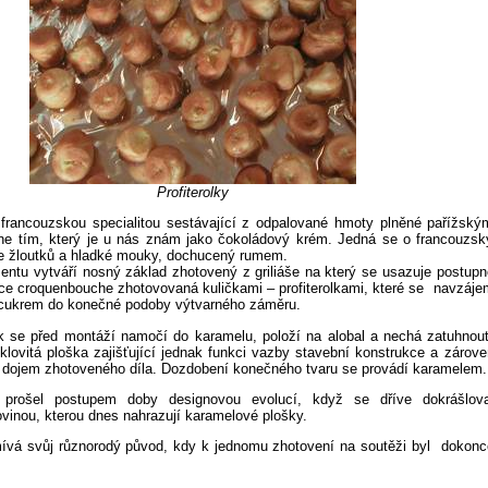
Profiterolky
 francouzskou specialitou sestávající z odpalované hmoty plněné pařížský
e tím, který je u nás znám jako čokoládový krém. Jedná se o francouzsk
e žloutků a hladké mouky, dochucený rumem.
tu vytváří nosný základ zhotovený z griliáše na který se usazuje
postupn
ce croquenbouche zhotovovaná kuličkami – profiterolkami, které se
navzáje
 cukrem do konečné podoby výtvarného záměru.
ek se před montáží namočí do karamelu, položí na alobal a nechá zatuhnout
klovitá ploška zajišťující jednak funkci vazby stavební konstrukce a zárove
ý dojem zhotoveného díla. Dozdobení konečného tvaru se provádí karamelem.
prošel postupem doby designovou evolucí, když se dříve dokrášlova
vinou, kterou dnes nahrazují karamelové plošky.
 mívá svůj různorodý původ, kdy k jednomu zhotovení na soutěži byl
dokonc