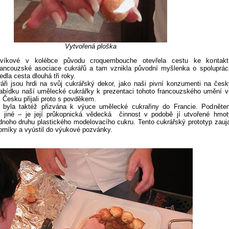
Vytvořená ploška
víkové v kolébce původu croquembouche otevřela cestu ke kontakt
rancouzské asociace cukrářů a tam vznikla původní myšlenka o spolupráci
vedla cesta dlouhá tři roky.
áři jsou hrdi na svůj cukrářský dekor, jako naši pivní konzumenti na česk
abídku naší umělecké cukrářky k prezentaci tohoto francouzského umění v
Česku přijali proto s povděkem.
 byla taktéž přizvána k výuce umělecké cukrařiny do Francie. Podněte
jiné – je její průkopnická vědecká
činnost v podobě jí utvořené hmot
noho druhu plastického modelovacího cukru. Tento cukrářský prototyp zauja
rníky a vyústil do výukové pozvánky.