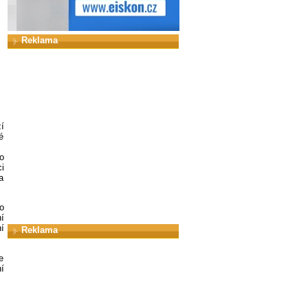
Reklama
í
é
o
i
a
o
í
í
Reklama
e
í