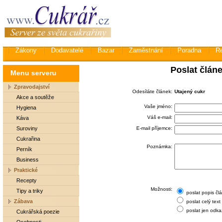
Zákony
Dodavatelé
Bazar
Zaměstnání
Poradna
R
Poslat člán
Menu serveru
Zpravodajství
Odesíláte článek:
Utajený cukr
Akce a soutěže
Vaše jméno:
Hygiena
Váš e-mail:
Káva
Suroviny
E-mail příjemce:
Cukrařina
Poznámka:
Perník
Business
Praktické
Recepty
Možnosti:
Tipy a triky
poslat popis čl
Zábava
poslat celý text
poslat jen odka
Cukrářská poezie