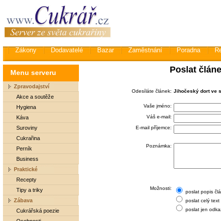
Zákony
Dodavatelé
Bazar
Zaměstnání
Poradna
R
Poslat člán
Menu serveru
Zpravodajství
Odesíláte článek:
Jihočeský dort ve 
Akce a soutěže
Vaše jméno:
Hygiena
Váš e-mail:
Káva
Suroviny
E-mail příjemce:
Cukrařina
Poznámka:
Perník
Business
Praktické
Recepty
Možnosti:
Tipy a triky
poslat popis čl
Zábava
poslat celý text
poslat jen odka
Cukrářská poezie