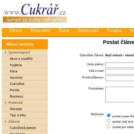
Zákony
Dodavatelé
Bazar
Zaměstnání
Poradna
R
Poslat člán
Menu serveru
Zpravodajství
Odesíláte článek:
Boží milosti - vánoč
Akce a soutěže
Vaše jméno:
Hygiena
Váš e-mail:
Káva
Suroviny
E-mail příjemce:
Cukrařina
Poznámka:
Perník
Business
Praktické
Recepty
Možnosti:
Tipy a triky
poslat popis čl
Zábava
poslat celý text
poslat jen odka
Cukrářská poezie