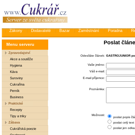
Zákony
Dodavatelé
Bazar
Zaměstnání
Poradna
R
Poslat člán
Menu serveru
Zpravodajství
Odesíláte článek:
GASTROJUNIOR pok
Akce a soutěže
Vaše jméno:
Hygiena
Váš e-mail:
Káva
Suroviny
E-mail příjemce:
Cukrařina
Poznámka:
Perník
Business
Praktické
Recepty
Možnosti:
Tipy a triky
poslat popis čl
Zábava
poslat celý text
poslat jen odka
Cukrářská poezie