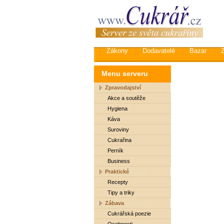
Zákony
Dodavatelé
Bazar
Menu serveru
Zpravodajství
Akce a soutěže
Hygiena
Káva
Suroviny
Cukrařina
Perník
Business
Praktické
Recepty
Tipy a triky
Zábava
Cukrářská poezie