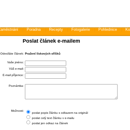
Zaměstnání
Poradna
Recepty
Fotogalerie
Pohlednice
Ko
Poslat článek e-mailem
Odesíláte článek:
Pražení lískových oříšků
Vaše jméno:
Váš e-mail:
E-mail příjemce:
Poznámka:
Možnosti:
poslat popis článku s odkazem na originál
poslat celý text článku v e-mailu
poslat jen odkaz na článek