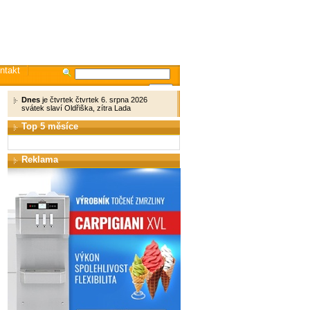
ntakt
Dnes
je čtvrtek čtvrtek 6. srpna 2026
svátek slaví Oldřiška, zítra Lada
Top 5 měsíce
Reklama