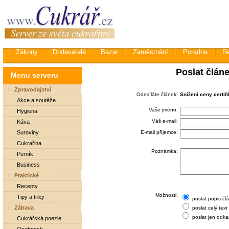
Zákony
Dodavatelé
Bazar
Zaměstnání
Poradna
R
Poslat člán
Menu serveru
Zpravodajství
Odesíláte článek:
Snížení ceny certif
Akce a soutěže
Vaše jméno:
Hygiena
Váš e-mail:
Káva
Suroviny
E-mail příjemce:
Cukrařina
Poznámka:
Perník
Business
Praktické
Recepty
Možnosti:
Tipy a triky
poslat popis čl
Zábava
poslat celý text
poslat jen odka
Cukrářská poezie