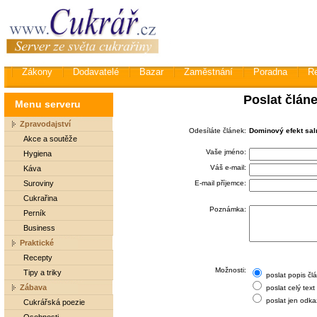
Zákony
Dodavatelé
Bazar
Zaměstnání
Poradna
R
Poslat člán
Menu serveru
Zpravodajství
Odesíláte článek:
Dominový efekt sa
Akce a soutěže
Vaše jméno:
Hygiena
Váš e-mail:
Káva
Suroviny
E-mail příjemce:
Cukrařina
Poznámka:
Perník
Business
Praktické
Recepty
Možnosti:
Tipy a triky
poslat popis čl
Zábava
poslat celý text
poslat jen odka
Cukrářská poezie