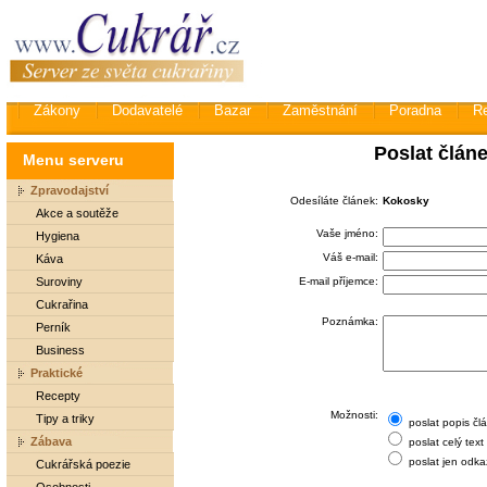
Zákony
Dodavatelé
Bazar
Zaměstnání
Poradna
R
Poslat člán
Menu serveru
Zpravodajství
Odesíláte článek:
Kokosky
Akce a soutěže
Vaše jméno:
Hygiena
Váš e-mail:
Káva
Suroviny
E-mail příjemce:
Cukrařina
Poznámka:
Perník
Business
Praktické
Recepty
Možnosti:
Tipy a triky
poslat popis čl
Zábava
poslat celý text
poslat jen odka
Cukrářská poezie