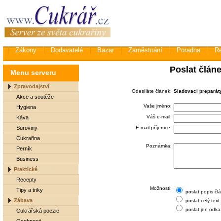
Zákony
Dodavatelé
Bazar
Zaměstnání
Poradna
R
Poslat člán
Menu serveru
Zpravodajství
Odesíláte článek:
Sladovací preparáty
Akce a soutěže
Vaše jméno:
Hygiena
Váš e-mail:
Káva
Suroviny
E-mail příjemce:
Cukrařina
Poznámka:
Perník
Business
Praktické
Recepty
Možnosti:
Tipy a triky
poslat popis čl
Zábava
poslat celý text
poslat jen odka
Cukrářská poezie