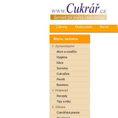
Zákony
Dodavatelé
Bazar
Menu serveru
Zpravodajství
Akce a soutěže
Hygiena
Káva
Suroviny
Cukrařina
Perník
Business
Praktické
Recepty
Tipy a triky
Zábava
Cukrářská poezie