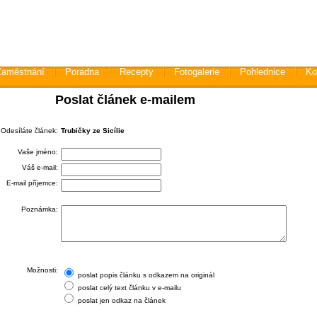
Zaměstnání
Poradna
Recepty
Fotogalerie
Pohlednice
Ko
Poslat článek e-mailem
Odesíláte článek:
Trubičky ze Sicílie
Vaše jméno:
Váš e-mail:
E-mail příjemce:
Poznámka:
Možnosti:
poslat popis článku s odkazem na originál
poslat celý text článku v e-mailu
poslat jen odkaz na článek