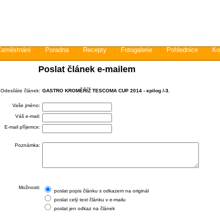
Zaměstnání
Poradna
Recepty
Fotogalerie
Pohlednice
Ko
Poslat článek e-mailem
Odesíláte článek:
GASTRO KROMĚŘÍŽ TESCOMA CUP 2014 - epilog /-3.
Vaše jméno:
Váš e-mail:
E-mail příjemce:
Poznámka:
Možnosti:
poslat popis článku s odkazem na originál
poslat celý text článku v e-mailu
poslat jen odkaz na článek