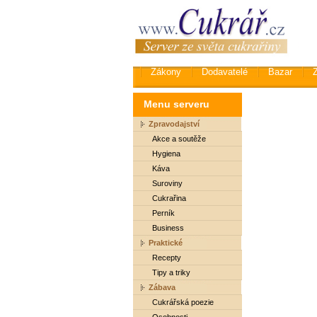
Zákony
Dodavatelé
Bazar
Menu serveru
Zpravodajství
Akce a soutěže
Hygiena
Káva
Suroviny
Cukrařina
Perník
Business
Praktické
Recepty
Tipy a triky
Zábava
Cukrářská poezie