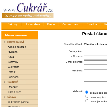
Zákony
Dodavatelé
Bazar
Zaměstnání
Poradna
R
Poslat člán
Menu serveru
Zpravodajství
Odesíláte článek:
Věnečky s krémem
Akce a soutěže
Vaše jméno:
Hygiena
Váš e-mail:
Káva
Suroviny
E-mail příjemce:
Cukrařina
Poznámka:
Perník
Business
Praktické
Recepty
Možnosti:
Tipy a triky
poslat popis čl
Zábava
poslat celý text
poslat jen odka
Cukrářská poezie