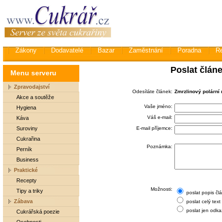
Zákony
Dodavatelé
Bazar
Zaměstnání
Poradna
R
Poslat člán
Menu serveru
Zpravodajství
Odesíláte článek:
Zmrzlinový polární 
Akce a soutěže
Vaše jméno:
Hygiena
Váš e-mail:
Káva
Suroviny
E-mail příjemce:
Cukrařina
Poznámka:
Perník
Business
Praktické
Recepty
Možnosti:
Tipy a triky
poslat popis čl
Zábava
poslat celý text
poslat jen odka
Cukrářská poezie