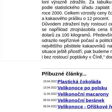
loni výrazně zdražilo. Za tabul
podle statistického úřadu zaplati
roce 2000. Celkem vzrostly ceny 
a kakaového prášku o 12 procent.
Důvodem zdražení byly rostoucí ce
se například ztrojnásobila cena
dolarů za 100 kilogramů. Předevší
odrazilo nepříznivé počasí a politi
největšího pěstitele kakaovníků n
situace ještě přiostří, pak budeme 
i bez rostoucí poptávky v Číně," do
Příbuzné články...
Plastická čokoláda
19.04.2022
Velikonoce po polsku
13.04.2022
Velikonoční macarony
11.04.2022
Velikonoční beránek
09.04.2022
Velikonoce - Oříškové 
06.04.2022