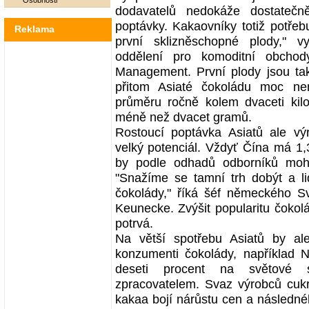
Osobnosti
dodavatelů nedokáže dostatečně
poptávky. Kakaovníky totiž potřebu
Reklama
první sklizněschopné plody," vys
oddělení pro komoditní obchody
Management. První plody jsou ta
přitom Asiaté čokoládu moc ne
průměru ročně kolem dvaceti kil
méně než dvacet gramů.
Rostoucí poptávka Asiatů ale vý
velký potenciál. Vždyť Čína má 1,3
by podle odhadů odborníků mohl
"Snažíme se tamní trh dobýt a lid
čokolády," říká šéf německého S
Keunecke. Zvýšit popularitu čokolá
potrvá.
Na větší spotřebu Asiatů by ale
konzumenti čokolády, například N
deseti procent na světové s
zpracovatelem. Svaz výrobců cukr
kakaa bojí nárůstu cen a následné