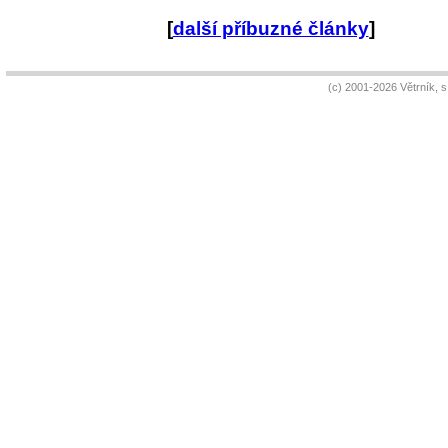
[
další příbuzné články
]
(c) 2001-2026 Větrník, 