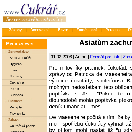
Zákony
Dodavatelé
Bazar
Zaměstnání
Poradna
R
Asiatům zachu
Menu serveru
Zpravodajství
31.03.2006
|
Autor:
|
Formát pro tisk
|
Zasl
Akce a soutěže
Hygiena
Pro milovníky pralinek, čokolád, 
Káva
zprávy od Patricka de Maeseneira
Suroviny
výrobce čokolády, společnosti Ba
Cukrařina
možným nedostatkem této oblíbené
Perník
poptávka v Asii. "Pokud tent
Business
dlouhodobě mohla poptávka překroč
Praktické
deník Financial Times.
Recepty
Tipy a triky
De Maeseneire počítá s tím, že by
Zábava
mohl spotřebu čokolády vyhnat až
Cukrářská poezie
by přitom mohl nastat již "u zdr