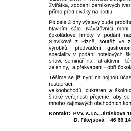
Zvířátka, zdobení perníkových tva
přímo před diváky na podiu.
Po celé 3 dny výstavy bude probíh
hlavním sále. Návštěvníci mohl
čokoládové hmoty v podání naší
Slavíkové z Plzně, soutěž ve zd
výrobků, předvádění gastronom
speciality v podání hotelových š
show, seminář na atraktivní té
zeleniny, a překvapení - obří čok
Těšíme se již nyní na hojnou účast
restaurací,
velkoobchodů, cukráren a školní
široké veřejnosti přejeme, aby se 
mnoho zajímavých obchodních kon
Kontakt: PVV, s.r.o., Jiráskova
D. Fikejsová 46 66 14 84