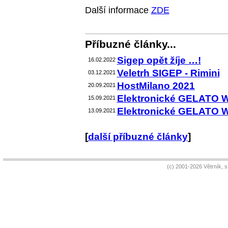
Další informace
ZDE
Příbuzné články...
Sigep opět žíje …!
16.02.2022
Veletrh SIGEP - Rimini
03.12.2021
HostMilano 2021
20.09.2021
Elektronické GELATO 
15.09.2021
Elektronické GELATO 
13.09.2021
[
další příbuzné články
]
(c) 2001-2026 Větrník, 