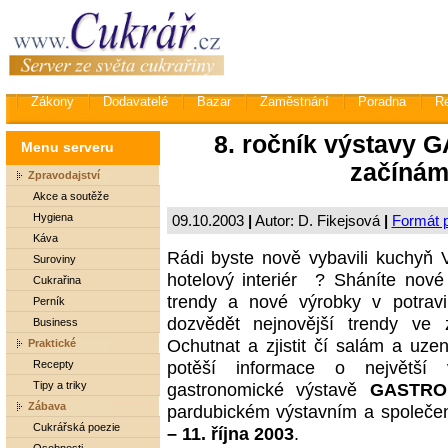
Zákony
Dodavatelé
Bazar
Zaměstnání
Poradna
R
8. ročník výstavy 
Menu serveru
začínám
Zpravodajství
Akce a soutěže
Hygiena
09.10.2003
|
Autor: D. Fikejsová
|
Formát p
Káva
Rádi byste nově vybavili kuchyň V
Suroviny
hotelový interiér ? Sháníte nové
Cukrařina
trendy a nové výrobky v potrav
Perník
dozvědět nejnovější trendy ve 
Business
Ochutnat a zjistit čí salám a uzen
Praktické
potěší informace o největší 
Recepty
Tipy a triky
gastronomické výstavě
GASTRO
Zábava
pardubickém výstavním a společ
Cukrářská poezie
– 11. října 2003
.