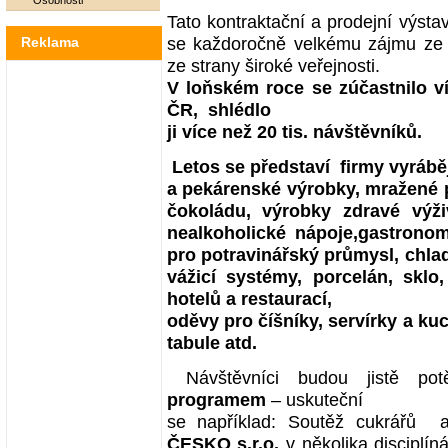
Osobnosti
Tato kontraktační a prodejní výst
se každoročně velkému zájmu ze s
Reklama
ze strany široké veřejnosti.
V loňském roce se zúčastnilo ví
ČR, shlédlo
ji více než 20 tis. návštěvníků.
Letos se představí firmy vyrábě
a pekárenské výrobky, mražené p
čokoládu, výrobky zdravé výživy
nealkoholické nápoje,gastronomi
pro potravinářský průmysl, chladí
vážicí systémy, porcelán, sklo
hotelů a restaurací,
oděvy pro číšníky, servírky a ku
tabule atd.
Návštěvníci budou jistě po
programem
– uskuteční
se například: Soutěž cukrářů
ČESKO s.r.o.
v několika disciplín