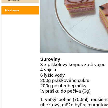
Osobnosti
Reklama
Suroviny
3 x piškótový korpus zo 4 vajec
4 vajcia
6 lyžíc vody
200g práškového cukru
200g polohrubej múky
½ prášku do pečiva (6g)
1 veľký pohár (700ml) redšieh
ríbezľový, môže byť aj marhuľov