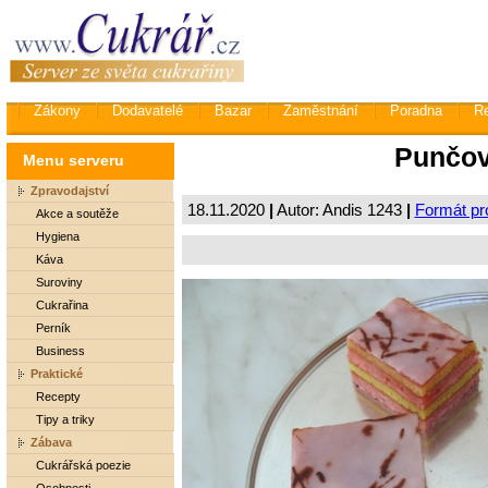
Zákony
Dodavatelé
Bazar
Zaměstnání
Poradna
R
Punčov
Menu serveru
Zpravodajství
18.11.2020
|
Autor: Andis 1243
|
Formát pro
Akce a soutěže
Hygiena
Káva
Suroviny
Cukrařina
Perník
Business
Praktické
Recepty
Tipy a triky
Zábava
Cukrářská poezie