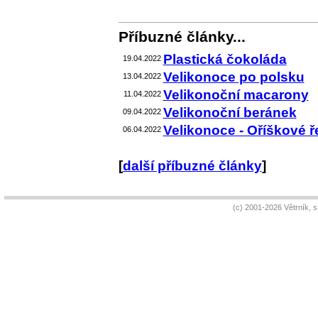
Příbuzné články...
Plastická čokoláda
19.04.2022
Velikonoce po polsku
13.04.2022
Velikonoční macarony
11.04.2022
Velikonoční beránek
09.04.2022
Velikonoce - Oříškové 
06.04.2022
[
další příbuzné články
]
(c) 2001-2026 Větrník, 