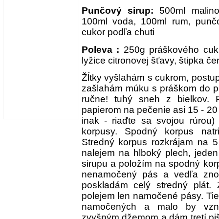
Punčový sirup:
500ml malinov
100ml voda, 100ml rum, punčo
cukor podľa chuti
Poleva :
250g práškového cukru
lyžice citronovej šťavy, štipka č
Žĺtky vyšlahám s cukrom, postup
zašlahám múku s práškom do pe
ručne! tuhý sneh z bielkov.
papierom na pečenie asi 15 - 20 
inak - riaďte sa svojou rúrou)
korpusy. Spodný korpus nat
Stredný korpus rozkrájam na 5
nalejem na hlboký plech, jede
sirupu a položím na spodný kor
nenamočený pás a vedľa zno
poskladám celý stredný plát
polejem len namočené pásy. Tie 
namočených a malo by vzni
zvyšným džemom a dám tretí piš