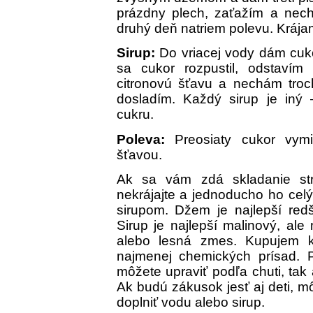
prázdny plech, zaťažím a nec
druhý deň natriem polevu. Kráj
Sirup:
Do vriacej vody dám cuko
sa cukor rozpustil, odstavím
citronovú šťavu a nechám tro
dosladím. Každý sirup je in
cukru.
Poleva:
Preosiaty cukor vym
šťavou.
Ak sa vám zdá skladanie str
nekrájajte a jednoducho ho cel
sirupom. Džem je najlepší red
Sirup je najlepší malinový, ale
alebo lesná zmes. Kupujem kv
najmenej chemických prísad. 
môžete upraviť podľa chuti, tak
Ak budú zákusok jesť aj deti, 
doplniť vodu alebo sirup.