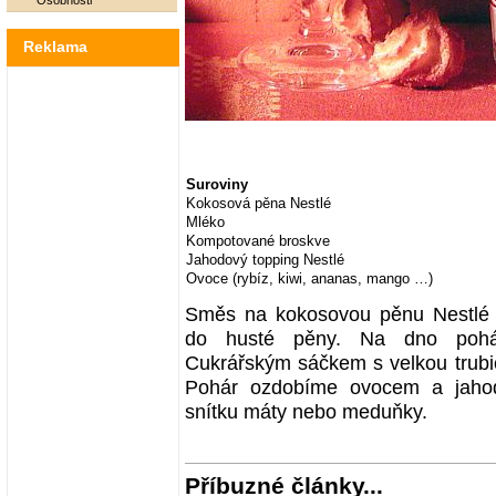
Osobnosti
Reklama
Suroviny
Kokosová pěna Nestlé
Mléko
Kompotované broskve
Jahodový topping Nestlé
Ovoce (rybíz, kiwi, ananas, mango …)
Směs na kokosovou pěnu Nestlé
do husté pěny. Na dno pohár
Cukrářským sáčkem s velkou trubi
Pohár ozdobíme ovocem a jaho
snítku máty nebo meduňky.
Příbuzné články...