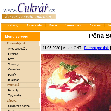
Zákony
Dodavatelé
Bazar
Zaměstnání
Poradna
R
Pěna S
Menu serveru
Zpravodajství
11.05.2020
|
Autor: CNT
|
Formát pro tisk
|
Akce a soutěže
Hygiena
Káva
Suroviny
Cukrařina
Perník
Business
Praktické
Recepty
Tipy a triky
Zábava
Cukrářská poezie