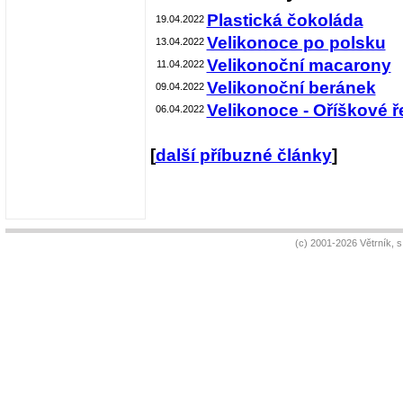
Plastická čokoláda
19.04.2022
Velikonoce po polsku
13.04.2022
Velikonoční macarony
11.04.2022
Velikonoční beránek
09.04.2022
Velikonoce - Oříškové 
06.04.2022
[
další příbuzné články
]
(c) 2001-2026 Větrník, 