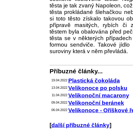
těsta je tak zvaný Napoleon, což
těsta prokládané šlehačkou n
si toto těsto získalo takovou ob
přípravě masitých, rybích či z
těstem byla obalována před peč
těsta se v některých případech 
formou sendviče. Takové jídlo
suroviny která v něm převládá.
Příbuzné články...
Plastická čokoláda
19.04.2022
Velikonoce po polsku
13.04.2022
Velikonoční macarony
11.04.2022
Velikonoční beránek
09.04.2022
Velikonoce - Oříškové 
06.04.2022
[
další příbuzné články
]