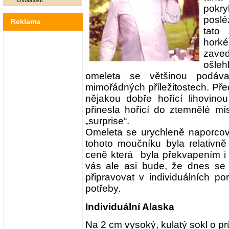
Osobnosti
pokr
posl
Reklama
tato
hork
zaved
ošleh
omeleta se většinou podáva
mimořádných příležitostech. Pře
nějakou dobře hořící lihovino
přinesla hořící do ztemnělé mís
„surprise“.
Omeleta se urychleně naporcov
tohoto moučníku byla relativně 
ceně která byla překvapením i 
vás ale asi bude, že dnes s
připravovat v individuálních po
potřeby.
Individuální Alaska
Na 2 cm vysoký, kulatý sokl o 