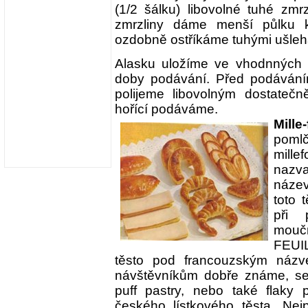
(1/2 šálku) libovolné tuhé zm
zmrzliny dáme menší půlku 
ozdobně ostříkáme tuhými ušleha
Alasku uložíme ve vhodnných
doby podávání. Před podáván
polijeme libovolným dostatečn
hořící podáváme.
Mille-
pomlč
mille
nazvat
název
toto 
při 
mouč
FEUIL
těsto pod francouzským názvem
návštěvníkům dobře známe, se
puff pastry, nebo také flaky p
českého lístkového těsta. Nej