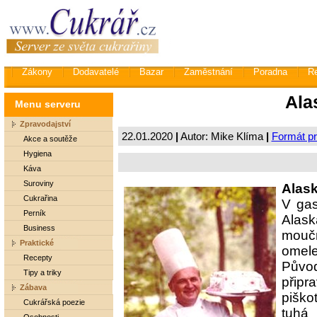
Zákony
Dodavatelé
Bazar
Zaměstnání
Poradna
R
Ala
Menu serveru
Zpravodajství
22.01.2020
|
Autor: Mike Klíma
|
Formát pr
Akce a soutěže
Hygiena
Káva
Suroviny
Alas
Cukrařina
V gas
Perník
Alas
Business
moučn
Praktické
omele
Recepty
Původ
Tipy a triky
připr
Zábava
piško
Cukrářská poezie
tuhá