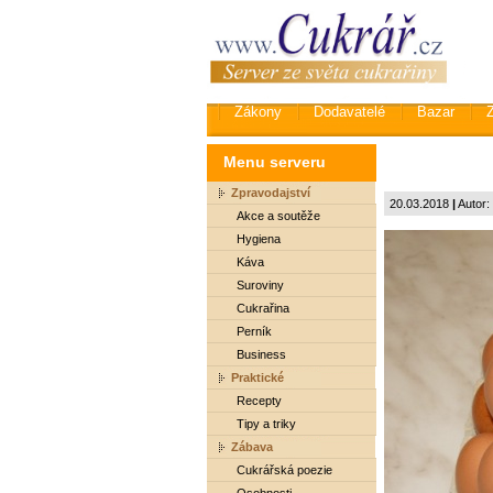
Zákony
Dodavatelé
Bazar
Menu serveru
Zpravodajství
20.03.2018
|
Autor:
Akce a soutěže
Hygiena
Káva
Suroviny
Cukrařina
Perník
Business
Praktické
Recepty
Tipy a triky
Zábava
Cukrářská poezie