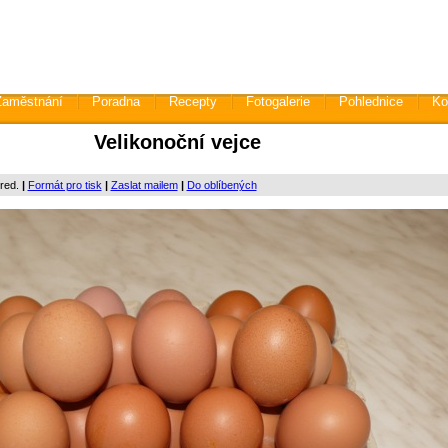
Zaměstnání
Poradna
Recepty
Fotogalerie
Pohlednice
Ko
Velikonoční vejce
 red.
|
Formát pro tisk
|
Zaslat mailem
|
Do oblíbených