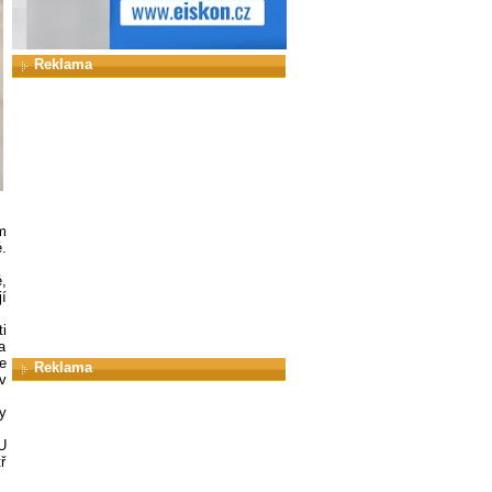
Reklama
m
.
,
í
i
a
e
Reklama
v
y
U
ř