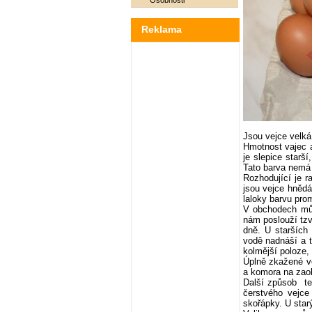
Osobnosti
Reklama
Jsou vejce velká
Hmotnost vajec a
je slepice starš
Tato barva nemá
Rozhodující je r
jsou vejce hnědá
laloky barvu prom
V obchodech může
nám poslouží tzv
dně. U starších
vodě nadnáší a t
kolmější poloze, 
Úplně zkažené ve
a komora na zaob
Další způsob te
čerstvého vejce
skořápky. U star