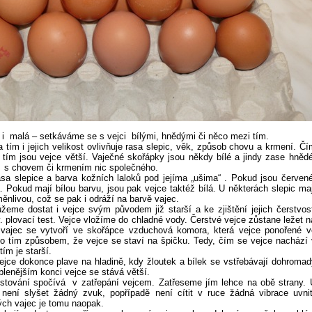
 i malá – setkáváme se s vejci bílými, hnědými či něco mezi tím.
 tím i jejich velikost ovlivňuje rasa slepic, věk, způsob chovu a krmení. Čí
í, tím jsou vejce větší. Vaječné skořápky jsou někdy bílé a jindy zase hnědé
 s chovem či krmením nic společného.
asa slepice a barva kožních laloků pod jejíma „ušima“ . Pokud jsou červené
. Pokud mají bílou barvu, jsou pak vejce taktéž bílá. U některách slepic maj
ěnlivou, což se pak i odráží na barvě vajec.
me dostat i vejce svým původem již starší a ke zjištění jejich čerstvost
. plovací test. Vejce vložíme do chladné vody. Čerstvé vejce zůstane ležet n
 vajec se vytvoří ve skořápce vzduchová komora, která vejce ponořené v
o tím způsobem, že vejce se staví na špičku. Tedy, čím se vejce nachází 
tím je starší.
jce dokonce plave na hladině, kdy žloutek a bílek se vstřebávají dohromad
lenějším konci vejce se stává větší.
stování spočívá v zatřepání vejcem. Zatřeseme jím lehce na obě strany. 
 není slyšet žádný zvuk, popřípadě není cítit v ruce žádná vibrace uvnit
ých vajec je tomu naopak.