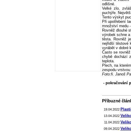
odlišné.
Velké zlo, zvlá
puchýře. Největš
Tento výskyt puc
Při upotřebení l
množství medu - o
Rovněž dlouhé st
výrobek schne a 
těsta. Rovněž j
nejřidší těstové
vyrábět v dobré k
Často se rovněž 
chybě dochází ze
teplota.
Plech, na které
zespodu vrstvou 
Foto:fi. Janoš P
- pokračování př
Příbuzné článk
Plast
19.04.2022
Velik
13.04.2022
Velik
11.04.2022
Velik
09.04.2022