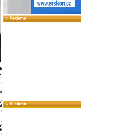
Reklama
i
y
e
á
v
Reklama
i
e
,
y
é
u
t