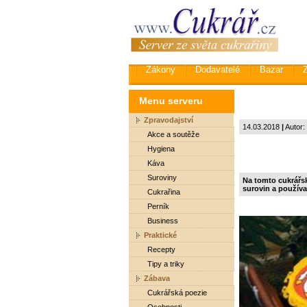
Zákony
Dodavatelé
Bazar
Menu serveru
Zpravodajství
14.03.2018
|
Autor:
Akce a soutěže
Hygiena
Káva
Suroviny
Na tomto cukrářsk
surovin a používa
Cukrařina
Perník
Business
Praktické
Recepty
Tipy a triky
Zábava
Cukrářská poezie