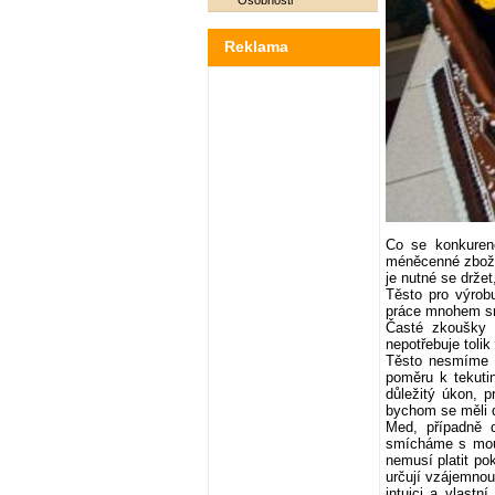
Osobnosti
Reklama
Co se konkuren
méněcenné zboží
je nutné se držet
Těsto pro výrob
práce mnohem s
Časté zkoušky 
nepotřebuje tolik
Těsto nesmíme v
poměru k tekuti
důležitý úkon, 
bychom se měli d
Med, případně d
smícháme s mouk
nemusí platit pok
určují vzájemnou
intuici a vlastn