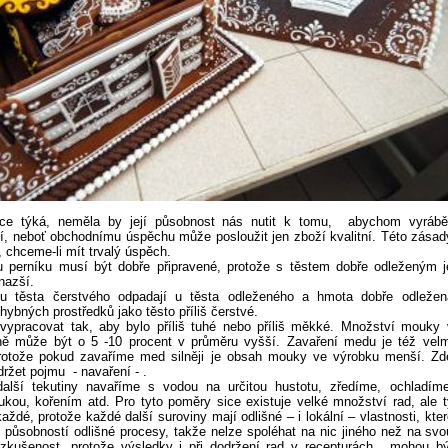
ce týká, neměla by její působnost nás nutit k tomu, abychom vyráběl
, neboť obchodnímu úspěchu může posloužit jen zboží kvalitní. Této zásad
, chceme-li mít trvalý úspěch.
u perníku musí být dobře připravené, protože s těstem dobře odleženým j
nazší.
u těsta čerstvého odpadají u těsta odleženého a hmota dobře odležen
 hybných prostředků jako těsto příliš čerstvé.
ypracovat tak, aby bylo příliš tuhé nebo příliš měkké. Množství mouky 
ně může být o 5 -10 procent v průměru vyšší. Zavaření medu je též velm
protože pokud zavaříme med silněji je obsah mouky ve výrobku menší. Zd
ržet pojmu - navaření - .
alší tekutiny navaříme s vodou na určitou hustotu, zředíme, ochladíme
ou, kořením atd. Pro tyto poměry sice existuje velké množství rad, ale t
aždé, protože každé další suroviny mají odlišné – i lokální – vlastnosti, kter
 působností odlišné procesy, takže nelze spoléhat na nic jiného než na svo
í zkušenost, protože výsledky i při dodržení rad v recepturách, mohou bý