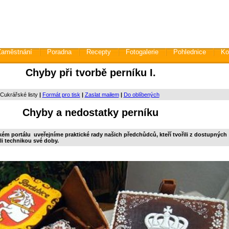
Zaměstnání
Poradna
Recepty
Fotogalerie
Pohlednice
Ko
Chyby při tvorbě perníku I.
 Cukrářské listy
|
Formát pro tisk
|
Zaslat mailem
|
Do oblíbených
Chyby a nedostatky perníku
ém portálu uveřejníme praktické rady našich předchůdců, kteří tvořili z dostupných
li technikou své doby.