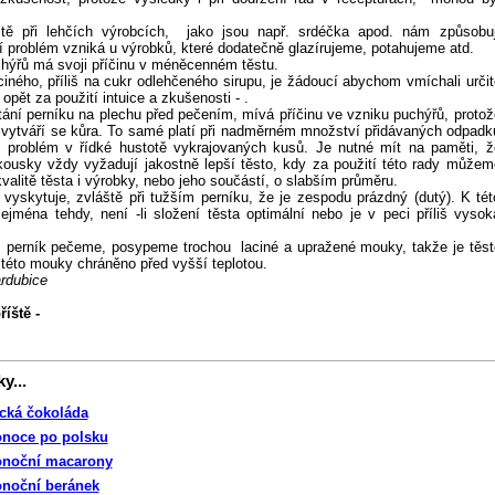
ště při lehčích výrobcích, jako jsou např. srdéčka apod. nám způsobuj
í problém vzniká u výrobků, které dodatečně glazírujeme, potahujeme atd.
hýřů má svoji příčinu v méněcenném těstu.
aciného, příliš na cukr odlehčeného sirupu, je žádoucí abychom vmíchali určit
pět za použití intuice a zkušenosti - .
ání perníku na plechu před pečením, mívá příčinu ve vzniku puchýřů, protož
vytváří se kůra. To samé platí při nadměrném množství přidávaných odpadk
e problém v řídké hustotě vykrajovaných kusů. Je nutné mít na paměti, ž
 kousky vždy vyžadují jakostně lepší těsto, kdy za použití této rady můžem
valitě těsta i výrobky, nebo jeho součástí, o slabším průměru.
vyskytuje, zvláště při tužším perníku, že je zespodu prázdný (dutý). K tét
jména tehdy, není -li složení těsta optimální nebo je v peci příliš vysok
m perník pečeme, posypeme trochou laciné a upražené mouky, takže je těst
této mouky chráněno před vyšší teplotou.
ardubice
íště -
y...
ická čokoláda
onoce po polsku
onoční macarony
onoční beránek