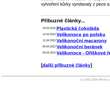
vytvoření kůrky vyndavaly z pece a 
Příbuzné články...
Plastická čokoláda
19.04.2022
Velikonoce po polsku
13.04.2022
Velikonoční macarony
11.04.2022
Velikonoční beránek
09.04.2022
Velikonoce - Oříškové 
06.04.2022
[
další příbuzné články
]
(c) 2001-2026 Větrník, 