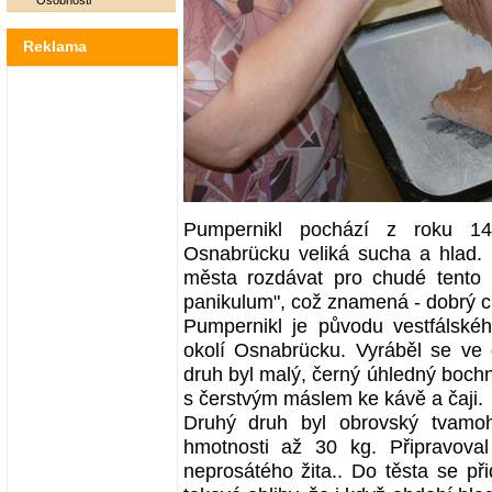
Osobnosti
Reklama
Pumpernikl pochází z roku 1
Osnabrücku veliká sucha a hlad. 
města rozdávat pro chudé tento
panikulum", což znamená - dobrý c
Pumpernikl je původu vestfálskéh
okolí Osnabrücku. Vyráběl se ve 
druh byl malý, černý úhledný bochn
s čerstvým máslem ke kávě a čaji.
Druhý druh byl obrovský tvamoh
hmotnosti až 30 kg. Připravoval
neprosátého žita.. Do těsta se př