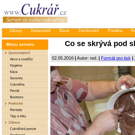
Zákony
Dodavatelé
Bazar
Zaměstnání
Poradna
R
Co se skrývá pod 
Menu serveru
Zpravodajství
02.05.2016
|
Autor: red.
|
Formát pro tisk
|
Akce a soutěže
Hygiena
Káva
Suroviny
Cukrařina
Perník
Business
Praktické
Recepty
Tipy a triky
Zábava
Cukrářská poezie