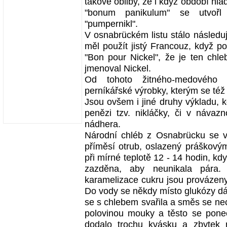
takové obliby, že i když období hlad
"bonum panikulum" se utvořl
"pumpernikl".
V osnabrückém listu stálo následují
měl použít jistý Francouz, když po
"Bon pour Nickel", že je ten chle
jmenoval Nickel.
Od tohoto žitného-medového 
perníkářské výrobky, kterým se též
Jsou ovšem i jiné druhy výkladu, 
penězi tzv. nikláčky, či v návazn
nádhera.
Národní chléb z Osnabrücku se vy
příměsí otrub, oslazený práškový
při mírné teplotě 12 - 14 hodin, kd
zazděna, aby neunikala pára
karamelizace cukru jsou provázen
Do vody se někdy místo glukózy dáv
se s chlebem svařila a směs se ne
polovinou mouky a těsto se ponec
dodalo trochu kvásku a zbytek