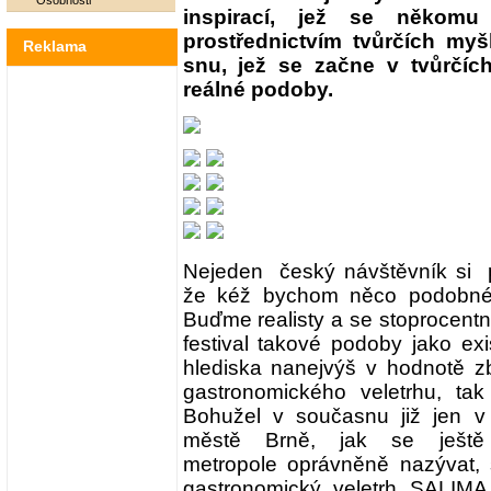
Osobnosti
inspirací, jež se někomu
prostřednictvím tvůrčích m
Reklama
snu, jež se začne v tvůrčíc
reálné podoby.
Nejeden český návštěvník si 
že kéž bychom něco podobné
Buďme realisty a se stoprocentní 
festival takové podoby jako exi
hlediska nanejvýš v hodnotě z
gastronomického veletrhu, ta
Bohužel v současnu již jen v
městě Brně, jak se ještě
metropole oprávněně nazývat, 
gastronomický veletrh SALIMA.