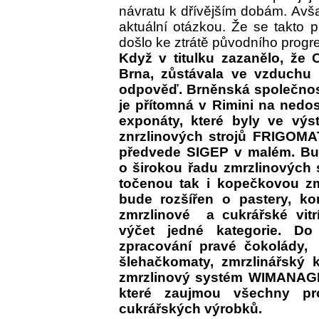
návratu k dřívějším dobám. Avša
aktuální otázkou. Že se takto 
došlo ke ztrátě původního progre
Když v titulku zazanělo, že
Brna, zůstávala ve vzduchu 
odpověď. Brněnská společnost
je přítomná v Rimini na ned
exponáty, které byly ve výst
znrzlinových strojů FRIGOMA
předvede SIGEP v malém. Bud
o širokou řadu zmrzlinových 
točenou tak i kopečkovou zmrz
bude rozšířen o pastery, ko
zmrzlinové a cukrářské vitr
výčet jedné kategorie. Do
zpracování pravé čokolády,
šlehačkomaty, zmrzlinářský 
zmrzlinový systém WIMANAGER
které zaujmou všechny p
cukrářských výrobků.