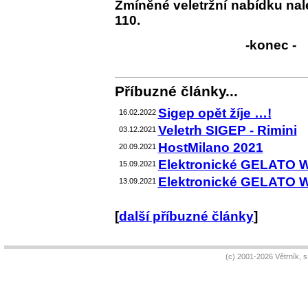
Zmíněné veletržní nabídku nale
110.
-konec -
Příbuzné články...
Sigep opět žíje …!
16.02.2022
Veletrh SIGEP - Rimini
03.12.2021
HostMilano 2021
20.09.2021
Elektronické GELATO 
15.09.2021
Elektronické GELATO 
13.09.2021
[
další příbuzné články
]
(c) 2001-2026 Větrník, 