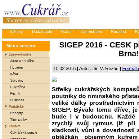
Zákony
Dodavatelé
Bazar
Zaměstnání
Poradna
R
SIGEP 2016 - CESK p
Menu serveru
Brna! 
Zpravodajství
Akce a soutěže
Hygiena
10.02.2016
|
Autor: Jiří V. Řezáč
|
Formát p
Káva
Suroviny
Cukrařina
Střelky cukrářských kompas
Perník
poutníky do riminského přístav
Business
veliké dálky prostřednictví
Praktické
SIGEP. Bývalo tomu dříve, j
Recepty
bude i v budoucnu. Každé 
Tipy a triky
zrychlý svůj rytmus již při
Zábava
sladkostí, vůní a dovedností 
Cukrářská poezie
obtěžkán objemným kufrem d