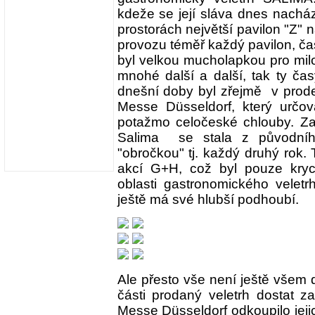
kdeže se její sláva dnes nacház
prostorách největší pavilon "Z" n
provozu téměř každý pavilon, čas
byl velkou mucholapkou pro mil
mnohé další a další, tak ty čas
dnešní doby byl zřejmě v prodej
Messe Düsseldorf, který určov
potažmo celočeské chlouby. Za
Salima se stala z původníh
"obročkou" tj. každý druhý rok. 
akcí G+H, což byl pouze krycí 
oblasti gastronomického veletr
ještě má své hlubší podhoubí.
Ale přesto vše není ještě všem 
části prodaný veletrh dostat z
Messe Düsseldorf odkoupilo jeji