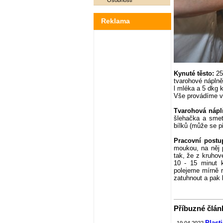
Osobnosti
Reklama
Kynuté těsto:
25 
tvarohové náplně
l mléka a 5 dkg 
Vše provádíme v 
Tvarohová nápl
šlehačka a smeta
bílků (může se př
Pracovní postu
moukou, na něj 
tak, že z kruho
10 - 15 minut k
polejeme mírně 
zatuhnout a pak
Příbuzné článk
Plast
19.04.2022