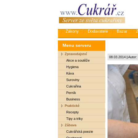
Zákony
Dodavatelé
Bazar
Menu serveru
Zpravodajství
08.03.2014
|
Autor:
Akce a soutěže
Hygiena
Káva
Suroviny
Cukrařina
Perník
Business
Praktické
Recepty
Tipy a triky
Zábava
Cukrářská poezie