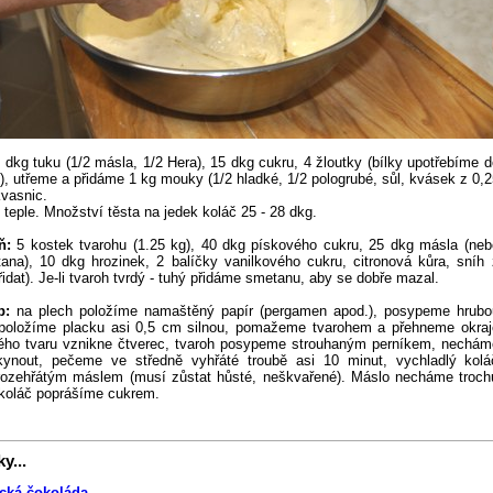
dkg tuku (1/2 másla, 1/2 Hera), 15 dkg cukru, 4 žloutky (bílky upotřebíme d
), utřeme a přidáme 1 kg mouky (1/2 hladké, 1/2 pologrubé, sůl, kvásek z 0,2
kvasnic.
teple. Množství těsta na jedek koláč 25 - 28 dkg.
ň:
5 kostek tvarohu (1.25 kg), 40 dkg pískového cukru, 25 dkg másla (neb
na), 10 dkg hrozinek, 2 balíčky vanilkového cukru, citronová kůra, sníh 
idat). Je-li tvaroh tvrdý - tuhý přidáme smetanu, aby se dobře mazal.
p:
na plech položíme namaštěný papír (pergamen apod.), posypeme hrubo
položíme placku asi 0,5 cm silnou, pomažeme tvarohem a přehneme okraj
vého tvaru vznikne čtverec, tvaroh posypeme strouhaným perníkem, nechám
ynout, pečeme ve středně vyhřáté troubě asi 10 minut, vychladlý kolá
rozehřátým máslem (musí zůstat hůsté, neškvařené). Máslo necháme troch
 koláč poprášíme cukrem.
y...
ická čokoláda