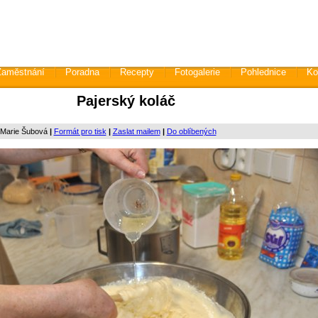
Zaměstnání
Poradna
Recepty
Fotogalerie
Pohlednice
Ko
Pajerský koláč
 Marie Šubová
|
Formát pro tisk
|
Zaslat mailem
|
Do oblíbených