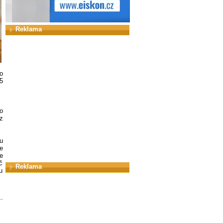
Reklama
o
5
o
z
u
e
e
č
Reklama
u