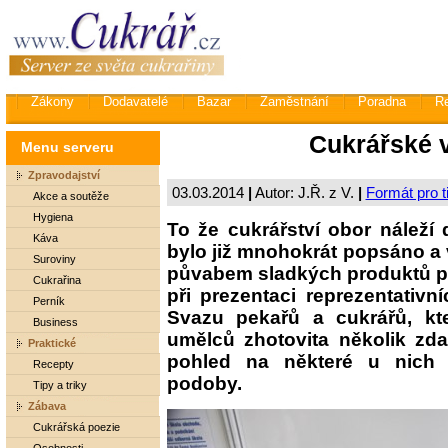
Zákony
Dodavatelé
Bazar
Zaměstnání
Poradna
R
Cukrářské v
Menu serveru
Zpravodajství
03.03.2014
|
Autor: J.Ř. z V.
|
Formát pro t
Akce a soutěže
Hygiena
To že cukrářství obor náleží 
Káva
bylo již mnohokrát popsáno a 
Suroviny
půvabem sladkých produktů pr
Cukrařina
při prezentaci reprezentativn
Perník
Svazu pekařů a cukrářů, kt
Business
umělců zhotovita několik zd
Praktické
pohled na některé u nich p
Recepty
podoby.
Tipy a triky
Zábava
Cukrářská poezie