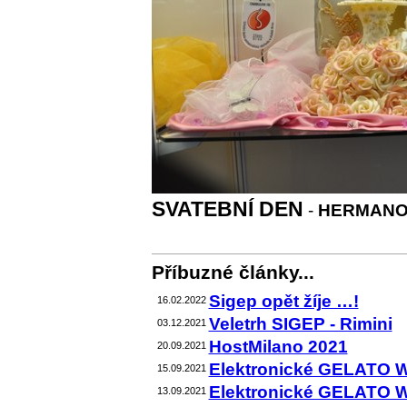
SVATEBNÍ DEN
-
HERMANOV
Příbuzné články...
Sigep opět žíje …!
16.02.2022
Veletrh SIGEP - Rimini
03.12.2021
HostMilano 2021
20.09.2021
Elektronické GELATO 
15.09.2021
Elektronické GELATO 
13.09.2021