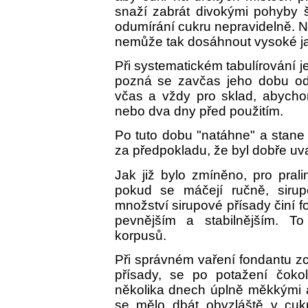
snaží zabrát divokými pohyby š
odumírání cukru nepravidelně. N
nemůže tak dosáhnout vysoké ja
Při systematickém tabulírování 
pozná se zavčas jeho dobu od
včas a vždy pro sklad, abychom
nebo dva dny před použitím.
Po tuto dobu "natáhne" a stan
za předpokladu, že byl dobře uv
Jak již bylo zmíněno, pro prali
pokud se máčejí ručně, sirup
množství sirupové přísady činí f
pevnějším a stabilnějším. T
korpusů.
Při správném vaření fondantu z
přísady, se po potažení čokol
několika dnech úplně měkkými 
se mělo dbát obvzláště v cukrá