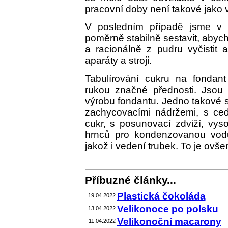
pracovní doby není takové jako v
V posledním případě jsme v 
poměrně stabilně sestavit, abych
a racionálně z pudru vyčistit 
aparáty a stroji.
Tabulírování cukru na fondant 
rukou značné přednosti. Jsou z
výrobu fondantu. Jedno takové se
zachycovacími nádržemi, s ce
cukr, s posunovací zdviží, vys
hrnců pro kondenzovanou vodu,
jakož i vedení trubek. To je ovš
Příbuzné články...
Plastická čokoláda
19.04.2022
Velikonoce po polsku
13.04.2022
Velikonoční macarony
11.04.2022