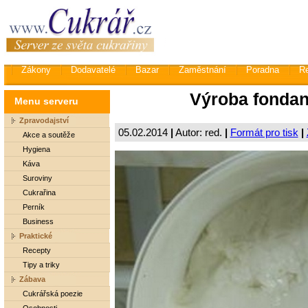
Zákony
Dodavatelé
Bazar
Zaměstnání
Poradna
R
Výroba fondan
Menu serveru
Zpravodajství
05.02.2014
|
Autor: red.
|
Formát pro tisk
|
Akce a soutěže
Hygiena
Káva
Suroviny
Cukrařina
Perník
Business
Praktické
Recepty
Tipy a triky
Zábava
Cukrářská poezie