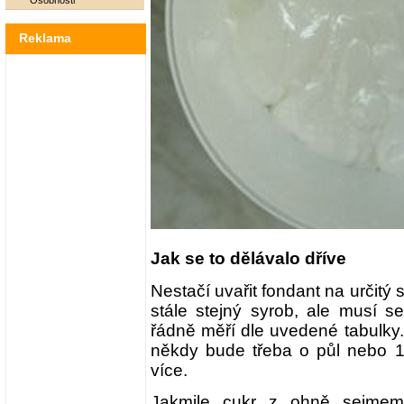
Osobnosti
Reklama
Jak se to dělávalo dříve
Nestačí uvařit fondant na určitý
stále stejný syrob, ale musí se
řádně měří dle uvedené tabulky.
někdy bude třeba o půl nebo 1
více.
Jakmile cukr z ohně sejmeme