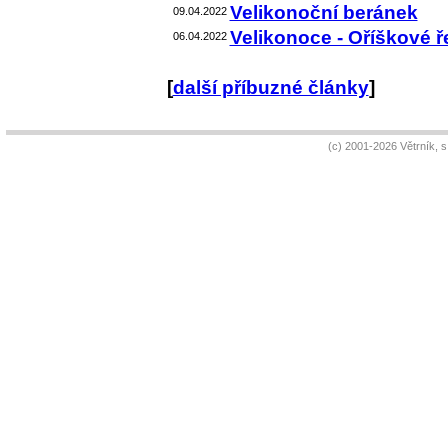
Velikonoční beránek
09.04.2022
Velikonoce - Oříškové 
06.04.2022
[
další příbuzné články
]
(c) 2001-2026 Větrník, 