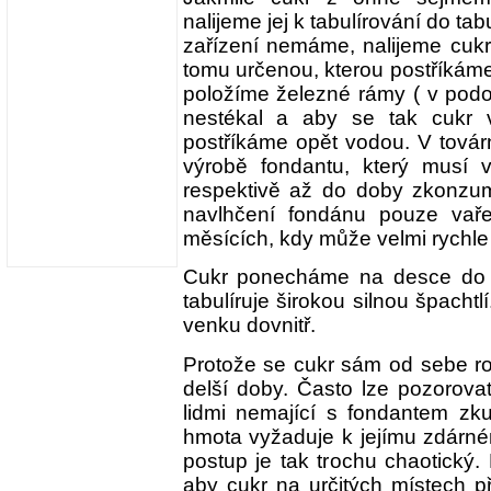
nalijeme jej k tabulírování do ta
zařízení nemáme, nalijeme cuk
tomu určenou, kterou postříkám
položíme železné rámy ( v podo
nestékal a aby se tak cukr 
postříkáme opět vodou. V továr
výrobě fondantu, který musí v
respektivě až do doby zkonzum
navlhčení fondánu pouze vaře
měsících, kdy může velmi rychle 
Cukr ponecháme na desce do 
tabulíruje širokou silnou špachtl
venku dovnitř.
Protože se cukr sám od sebe roz
delší doby. Často lze pozorovat
lidmi nemající s fondantem zku
hmota vyžaduje k jejímu zdárné
postup je tak trochu chaotický. 
aby cukr na určitých místech 