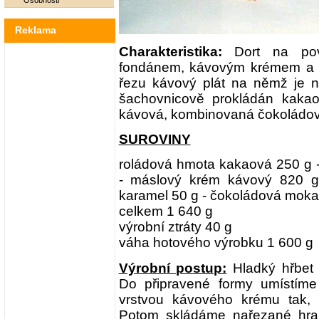
Osobnosti
Reklama
Charakteristika:
Dort na pov
fondánem, kávovým krémem a
řezu kávový plát na němž je na
šachovnicově prokládán kak
kávová, kombinovaná čokoládov
SUROVINY
roládová hmota kakaová 250 g -
- máslový krém kávový 820 g
karamel 50 g - čokoládová moka 
celkem 1 640 g
výrobní ztráty 40 g
váha hotového výrobku 1 600 g
Výrobní postup:
Hladký hřbet 
Do připravené formy umístíme
vrstvou kávového krému tak,
Potom skládáme nařezané hra