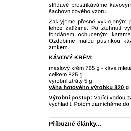
střídavě prostříkáváme kávovým
šachovnicového vzoru.
Zakryjeme přesně vykrojeným pl
lehce zatížíme. Po ztuhnutí v
fondánem ochuceným karamel
Ozdobíme malou pusinkou ká
zrnkem.
KÁVOVÝ KRÉM:
máslový krém 765 g - káva mletá
celkem 825 g
výrobní ztráty 5 g
váha hotového výrobku 820 g
Výrobní postup:
Vařící vodou z
vychladit. Potom zamícháme do
Příbuzné články...