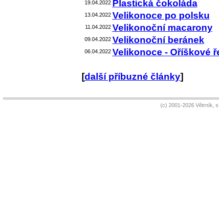
Plastická čokoláda
19.04.2022
Velikonoce po polsku
13.04.2022
Velikonoční macarony
11.04.2022
Velikonoční beránek
09.04.2022
Velikonoce - Oříškové 
06.04.2022
[
další příbuzné články
]
(c) 2001-2026 Větrník, 