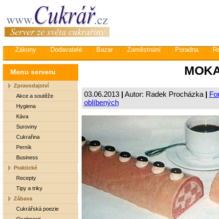
Zákony
Dodavatelé
Bazar
Zaměstnání
Poradna
R
MOKA
Menu serveru
Zpravodajství
03.06.2013
|
Autor: Radek Procházka
|
For
Akce a soutěže
oblíbených
Hygiena
Káva
Suroviny
Cukrařina
Perník
Business
Praktické
Recepty
Tipy a triky
Zábava
Cukrářská poezie