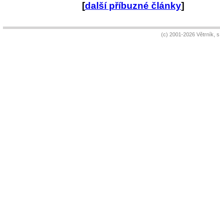
[
další příbuzné články
]
(c) 2001-2026 Větrník, 