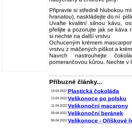
Připravte si středně hlubokou m
hranatou), naskládejte do ní piš
Uvařte kvalitní silnou kávu, os
přelijte a pozorujte jak se káva
si nechte na další vrstvu
Ochuceným krémem mascarpone po
vrstvu z máčených piškot a kré
Navrch nastrouhejte čoko
pomerančovou kůrou. Nechte v l
Příbuzné články...
Plastická čokoláda
19.04.2022
Velikonoce po polsku
13.04.2022
Velikonoční macarony
11.04.2022
Velikonoční beránek
09.04.2022
Velikonoce - Oříškové 
06.04.2022