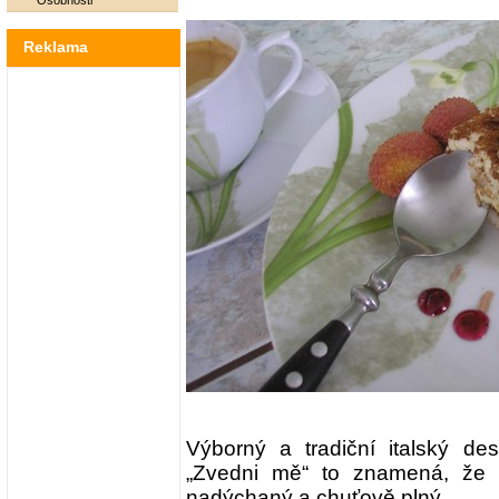
Osobnosti
Reklama
Výborný a tradiční italský dese
„Zvedni mě“ to znamená, že 
nadýchaný a chuťově plný.