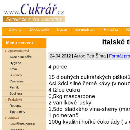
Zákony
Dodavatelé
Bazar
Zaměstnání
Poradna
R
Italské 
Menu serveru
Zpravodajství
24.04.2012
|
Autor: Petr Šíma
|
Formát pro
Akce a soutěže
Hygiena
4 porce
Káva
Suroviny
15 dlouhých cukrářských piškot
Cukrařina
Asi 3dcl silné černé kávy (v nou
Perník
4 lžíce cukru
Business
0,5kg mascarpone
Praktické
2 vanilkové lusky
Recepty
1,5dcl sladkého vína-sherry (man
Tipy a triky
1 pomeranč
Zábava
100g kvalitní hořké čokolády (
Cukrářská poezie