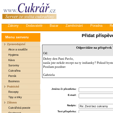
Zákony
Dodavatelé
Bazar
Zaměstnání
Poradna
R
Přidat příspěv
Menu serveru
Zpravodajství
Odpovídáte na příspěvek 
Akce a soutěže
Od:
Hygiena
Dobry den Pani Pavlo,
Káva
nasla jste nekde recept na ty indianky? Pokud byste
Suroviny
Posilam pozdrav
Cukrařina
Gabriela
Perník
Business
Praktické
Jméno či přezdívka:
Recepty
E-mail:
Tipy a triky
Zábava
Nadpis:
Cukrářská poezie
Text příspěvku: