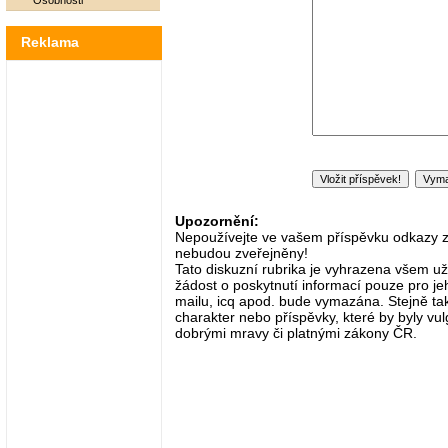
Osobnosti
Reklama
Upozornění:
Nepoužívejte ve vašem příspěvku odkazy zač
nebudou zveřejněny!
Tato diskuzní rubrika je vyhrazena všem už
žádost o poskytnutí informací pouze pro je
mailu, icq apod. bude vymazána. Stejně tak
charakter nebo příspěvky, které by byly vulg
dobrými mravy či platnými zákony ČR.