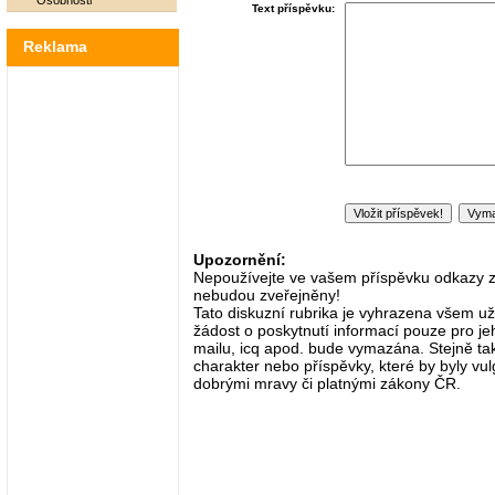
Osobnosti
Text příspěvku:
Reklama
Upozornění:
Nepoužívejte ve vašem příspěvku odkazy zač
nebudou zveřejněny!
Tato diskuzní rubrika je vyhrazena všem už
žádost o poskytnutí informací pouze pro je
mailu, icq apod. bude vymazána. Stejně tak
charakter nebo příspěvky, které by byly vulg
dobrými mravy či platnými zákony ČR.