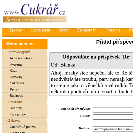
Zákony
Dodavatelé
Bazar
Zaměstnání
Poradna
R
Přidat příspěv
Menu serveru
Zpravodajství
Odpovídáte na příspěvek 'Re: 
Akce a soutěže
Od: Blanka
Hygiena
Káva
Ahoj, mraky sice nepeču, ale to, že t
Suroviny
neodvětráváte troubu, páry nemají kam 
Cukrařina
to stejné jako u věnečků a větrníků. T
Perník
několika pootevřeními, snad to bude l
Business
Praktické
Recepty
Jméno či přezdívka:
Tipy a triky
E-mail:
Zábava
Cukrářská poezie
Nadpis: