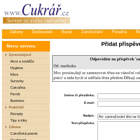
Zákony
Dodavatelé
Bazar
Zaměstnání
Poradna
R
Přidat příspěv
Menu serveru
Zpravodajství
Odpovídáte na příspěvek 'z
Akce a soutěže
Od: marfuska
Hygiena
Moc prosím,dají se zamrazovat těsta na vánoční 
Káva
práci/ a ráda bych si udělala těsta předem.Děkuji z
Suroviny
Cukrařina
Perník
Jméno či přezdívka:
Business
E-mail:
Praktické
Recepty
Nadpis:
Tipy a triky
Text příspěvku:
Zábava
Cukrářská poezie