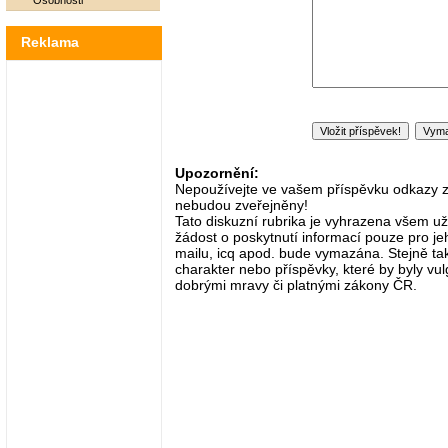
Osobnosti
Reklama
Upozornění:
Nepoužívejte ve vašem příspěvku odkazy zač
nebudou zveřejněny!
Tato diskuzní rubrika je vyhrazena všem už
žádost o poskytnutí informací pouze pro je
mailu, icq apod. bude vymazána. Stejně tak
charakter nebo příspěvky, které by byly vulg
dobrými mravy či platnými zákony ČR.