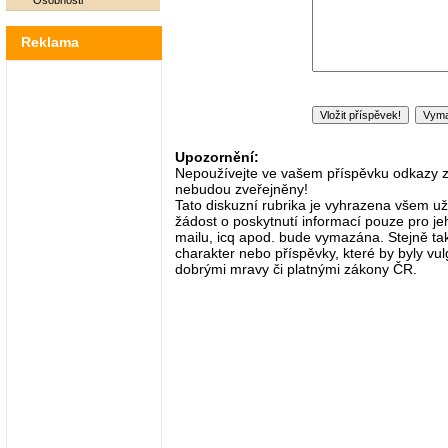
Osobnosti
Reklama
Upozornění:
Nepoužívejte ve vašem příspěvku odkazy zač
nebudou zveřejněny!
Tato diskuzní rubrika je vyhrazena všem už
žádost o poskytnutí informací pouze pro je
mailu, icq apod. bude vymazána. Stejně tak
charakter nebo příspěvky, které by byly vulg
dobrými mravy či platnými zákony ČR.