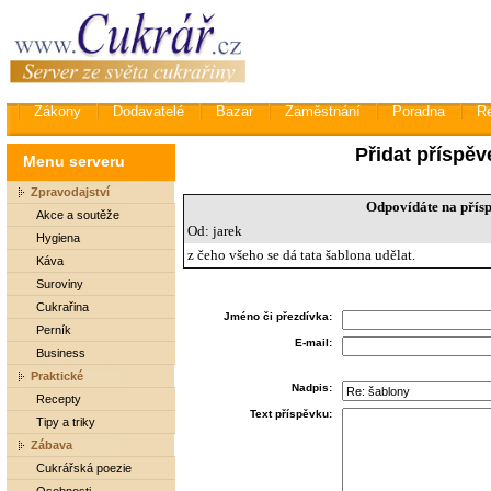
Zákony
Dodavatelé
Bazar
Zaměstnání
Poradna
R
Přidat příspěv
Menu serveru
Zpravodajství
Odpovídáte na přísp
Akce a soutěže
Od: jarek
Hygiena
z čeho všeho se dá tata šablona udělat.
Káva
Suroviny
Cukrařina
Jméno či přezdívka:
Perník
E-mail:
Business
Praktické
Nadpis:
Recepty
Text příspěvku:
Tipy a triky
Zábava
Cukrářská poezie