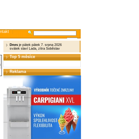
ntakt
Dnes
je pátek pátek 7. srpna 2026
svátek slaví Lada, zítra Soběslav
Top 5 měsíce
6
Reklama