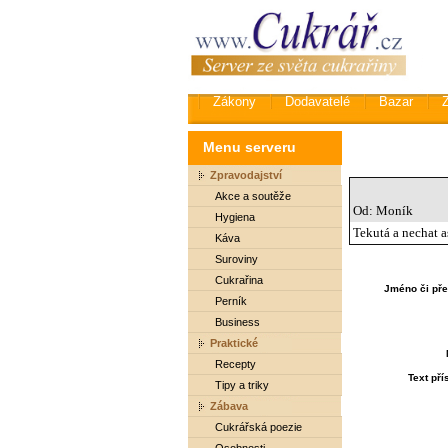
Zákony
Dodavatelé
Bazar
Menu serveru
Zpravodajství
Akce a soutěže
Od: Moník
Hygiena
Tekutá a nechat a
Káva
Suroviny
Cukrařina
Jméno či pře
Perník
Business
Praktické
Recepty
Text př
Tipy a triky
Zábava
Cukrářská poezie