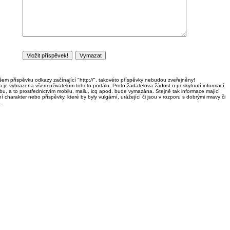
em příspěvku odkazy začínající "http://", takovéto příspěvky nebudou zveřejněny!
ka je vyhrazena všem uživatelům tohoto portálu. Proto žadatelova žádost o poskytnutí informací
u, a to prostřednictvím mobilu, mailu, icq apod. bude vymazána. Stejně tak informace mající
í charakter nebo příspěvky, které by byly vulgární, urážející či jsou v rozporu s dobrými mravy či
.