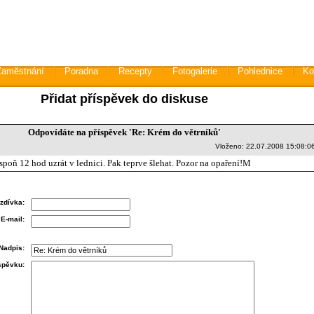
Zaměstnání
Poradna
Recepty
Fotogalerie
Pohlednice
Ko
Přidat příspěvek do diskuse
Odpovídáte na příspěvek 'Re: Krém do větrníků'
Vloženo: 22.07.2008 15:08:0
spoň 12 hod uzrát v lednici. Pak teprve šlehat. Pozor na opaření!M
zdívka:
E-mail:
Nadpis:
íspěvku: