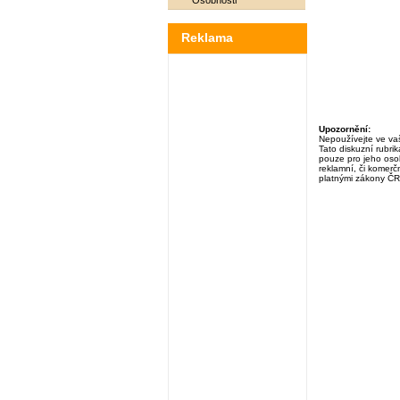
Osobnosti
Reklama
Upozornění:
Nepoužívejte ve vaš
Tato diskuzní rubri
pouze pro jeho osob
reklamní, či komerčn
platnými zákony ČR