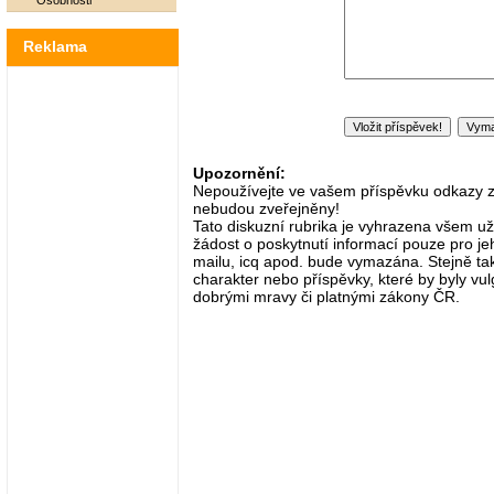
Osobnosti
Reklama
Upozornění:
Nepoužívejte ve vašem příspěvku odkazy zač
nebudou zveřejněny!
Tato diskuzní rubrika je vyhrazena všem už
žádost o poskytnutí informací pouze pro je
mailu, icq apod. bude vymazána. Stejně tak
charakter nebo příspěvky, které by byly vulg
dobrými mravy či platnými zákony ČR.