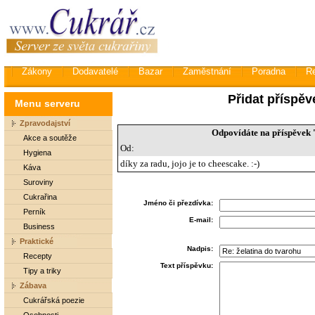
Zákony
Dodavatelé
Bazar
Zaměstnání
Poradna
R
Přidat příspěv
Menu serveru
Zpravodajství
Odpovídáte na příspěvek '
Akce a soutěže
Od:
Hygiena
díky za radu, jojo je to cheescake. :-)
Káva
Suroviny
Cukrařina
Jméno či přezdívka:
Perník
E-mail:
Business
Praktické
Nadpis:
Recepty
Text příspěvku:
Tipy a triky
Zábava
Cukrářská poezie