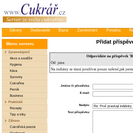
Zákony
Dodavatelé
Bazar
Zaměstnání
Poradna
R
Přidat příspěv
Menu serveru
Zpravodajství
Odpovídáte na příspěvek 'R
Akce a soutěže
Od: jana
Hygiena
Na indiány se musí používat pouze sušené,jak jsem
Káva
Suroviny
Cukrařina
Jméno či přezdívka:
Perník
E-mail:
Business
Praktické
Nadpis:
Recepty
Text příspěvku:
Tipy a triky
Zábava
Cukrářská poezie