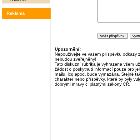
Osobnosti
Reklama
Upozornění:
Nepoužívejte ve vašem příspěvku odkazy zač
nebudou zveřejněny!
Tato diskuzní rubrika je vyhrazena všem už
žádost o poskytnutí informací pouze pro je
mailu, icq apod. bude vymazána. Stejně tak
charakter nebo příspěvky, které by byly vulg
dobrými mravy či platnými zákony ČR.