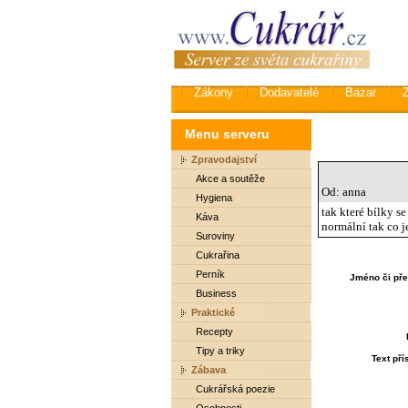
Zákony
Dodavatelé
Bazar
Menu serveru
Zpravodajství
Akce a soutěže
Od: anna
Hygiena
tak které bílky s
Káva
normální tak co j
Suroviny
Cukrařina
Perník
Jméno či pře
Business
Praktické
Recepty
Tipy a triky
Text př
Zábava
Cukrářská poezie