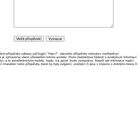
em příspěvku odkazy začínající "http://", takovéto příspěvky nebudou zveřejněny!
ka je vyhrazena všem uživatelům tohoto portálu. Proto žadatelova žádost o poskytnutí informací
u, a to prostřednictvím mobilu, mailu, icq apod. bude vymazána. Stejně tak informace mající
í charakter nebo příspěvky, které by byly vulgární, urážející či jsou v rozporu s dobrými mravy či
.