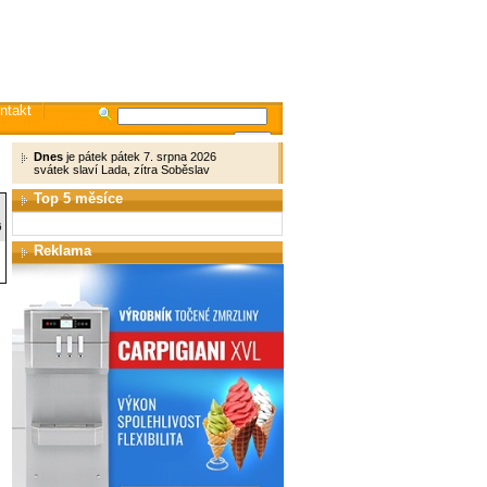
ntakt
Dnes
je pátek pátek 7. srpna 2026
svátek slaví Lada, zítra Soběslav
Top 5 měsíce
6
Reklama