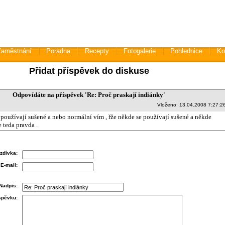
Zaměstnání
Poradna
Recepty
Fotogalerie
Pohlednice
Ko
Přidat příspěvek do diskuse
Odpovídáte na příspěvek 'Re: Proč praskají indiánky'
Vloženo: 13.04.2008 7:27:2
e používají sušené a nebo normální vím , řže někde se používají sušené a někde
e teda pravda .
zdívka:
E-mail:
Nadpis:
íspěvku: