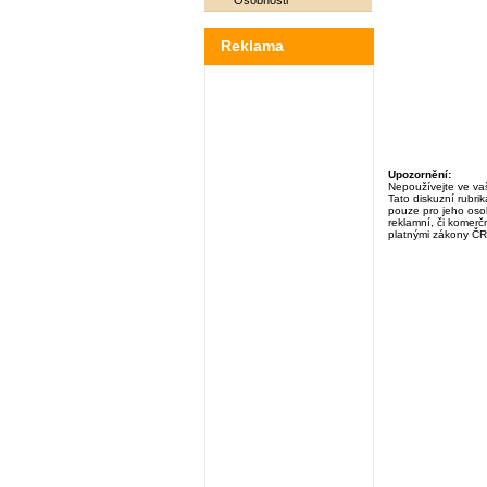
Osobnosti
Reklama
Upozornění:
Nepoužívejte ve vaš
Tato diskuzní rubri
pouze pro jeho osob
reklamní, či komerčn
platnými zákony ČR