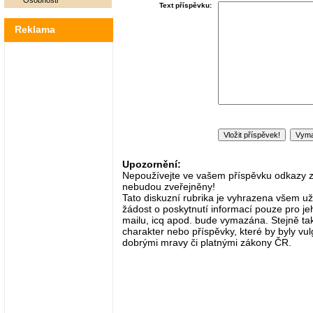
Osobnosti
Text příspěvku:
Reklama
Upozornění:
Nepoužívejte ve vašem příspěvku odkazy zač
nebudou zveřejněny!
Tato diskuzní rubrika je vyhrazena všem už
žádost o poskytnutí informací pouze pro je
mailu, icq apod. bude vymazána. Stejně tak
charakter nebo příspěvky, které by byly vulg
dobrými mravy či platnými zákony ČR.