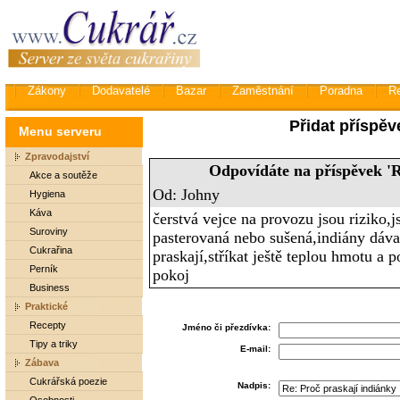
Zákony
Dodavatelé
Bazar
Zaměstnání
Poradna
R
Přidat příspěv
Menu serveru
Zpravodajství
Odpovídáte na příspěvek 'R
Akce a soutěže
Od: Johny
Hygiena
Káva
čerstvá vejce na provozu jsou riziko,
Suroviny
pasterovaná nebo sušená,indiány dávat
Cukrařina
praskají,stříkat ještě teplou hmotu a 
Perník
pokoj
Business
Praktické
Recepty
Jméno či přezdívka:
Tipy a triky
E-mail:
Zábava
Cukrářská poezie
Nadpis: