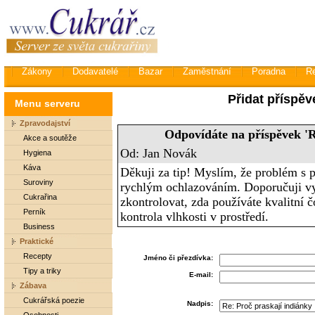
Zákony
Dodavatelé
Bazar
Zaměstnání
Poradna
R
Přidat příspěv
Menu serveru
Zpravodajství
Odpovídáte na příspěvek 'R
Akce a soutěže
Od: Jan Novák
Hygiena
Káva
Děkuji za tip! Myslím, že problém s 
Suroviny
rychlým ochlazováním. Doporučuji vy
Cukrařina
zkontrolovat, zda používáte kvalitní
Perník
kontrola vlhkosti v prostředí.
Business
Praktické
Recepty
Jméno či přezdívka:
Tipy a triky
E-mail:
Zábava
Cukrářská poezie
Nadpis: