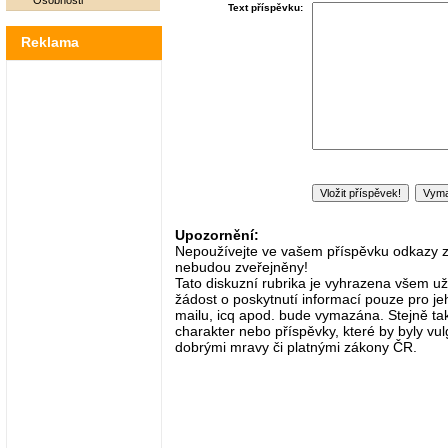
Osobnosti
Text příspěvku:
Reklama
Upozornění:
Nepoužívejte ve vašem příspěvku odkazy zač
nebudou zveřejněny!
Tato diskuzní rubrika je vyhrazena všem už
žádost o poskytnutí informací pouze pro je
mailu, icq apod. bude vymazána. Stejně tak
charakter nebo příspěvky, které by byly vulg
dobrými mravy či platnými zákony ČR.