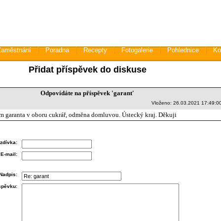
Zaměstnání
Poradna
Recepty
Fotogalerie
Pohlednice
Ko
Přidat příspěvek do diskuse
Odpovídáte na příspěvek 'garant'
Vloženo: 26.03.2021 17:49:0
m garanta v oboru cukrář, odměna domluvou. Ústecký kraj. Děkuji
zdívka:
E-mail:
Nadpis:
íspěvku: