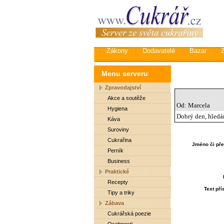
Zákony
Dodavatelé
Bazar
Menu serveru
Zpravodajství
Akce a soutěže
Od: Marcela
Hygiena
Dobrý den, hledá
Káva
Suroviny
Cukrařina
Jméno či pře
Perník
Business
Praktické
Recepty
Text př
Tipy a triky
Zábava
Cukrářská poezie