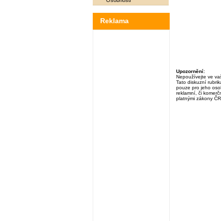
Osobnosti
Reklama
Upozornění:
Nepoužívejte ve vaš
Tato diskuzní rubri
pouze pro jeho osob
reklamní, či komerčn
platnými zákony ČR