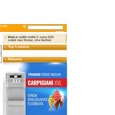
ntakt
Dnes
je neděle neděle 9. srpna 2026
svátek slaví Roman, zítra Vavřinec
Top 5 měsíce
0
Reklama