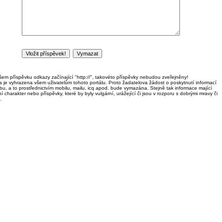
em příspěvku odkazy začínající "http://", takovéto příspěvky nebudou zveřejněny!
ka je vyhrazena všem uživatelům tohoto portálu. Proto žadatelova žádost o poskytnutí informací
u, a to prostřednictvím mobilu, mailu, icq apod. bude vymazána. Stejně tak informace mající
í charakter nebo příspěvky, které by byly vulgární, urážející či jsou v rozporu s dobrými mravy či
.