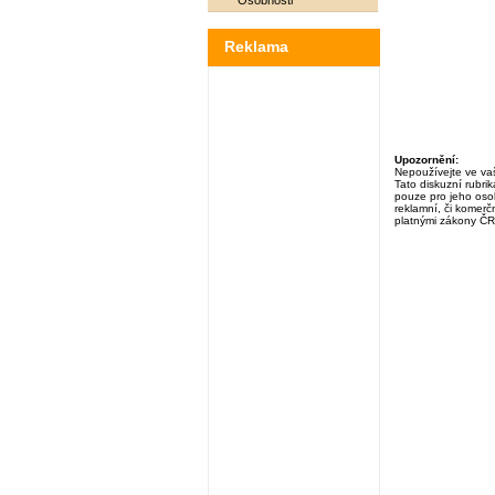
Osobnosti
Reklama
Upozornění:
Nepoužívejte ve vaš
Tato diskuzní rubri
pouze pro jeho osob
reklamní, či komerčn
platnými zákony ČR