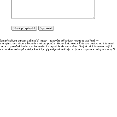
em příspěvku odkazy začínající "http://", takovéto příspěvky nebudou zveřejněny!
ka je vyhrazena všem uživatelům tohoto portálu. Proto žadatelova žádost o poskytnutí informací
u, a to prostřednictvím mobilu, mailu, icq apod. bude vymazána. Stejně tak informace mající
í charakter nebo příspěvky, které by byly vulgární, urážející či jsou v rozporu s dobrými mravy či
.