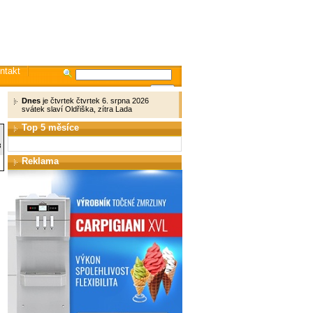
ntakt
Dnes
je čtvrtek čtvrtek 6. srpna 2026
svátek slaví Oldřiška, zítra Lada
Top 5 měsíce
8
Reklama