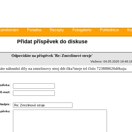
Zaměstnání
Poradna
Recepty
Fotogalerie
Pohlednice
Ko
Přidat příspěvek do diskuse
Odpovídáte na příspěvek 'Re: Zmrzlinové stroje'
Vloženo: 04.05.2020 19:46:1
te náhradní díly na zmrzlinovy stroj ddr ilka?moje tel číslo 723888626děkuju.
zdívka:
E-mail:
Nadpis:
íspěvku: