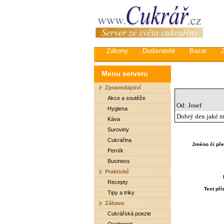
Zákony
Dodavatelé
Bazar
Menu serveru
Zpravodajství
Akce a soutěže
Od: Josef
Hygiena
Dobrý den jaké má
Káva
Suroviny
Cukrařina
Jméno či pře
Perník
Business
Praktické
Recepty
Text př
Tipy a triky
Zábava
Cukrářská poezie