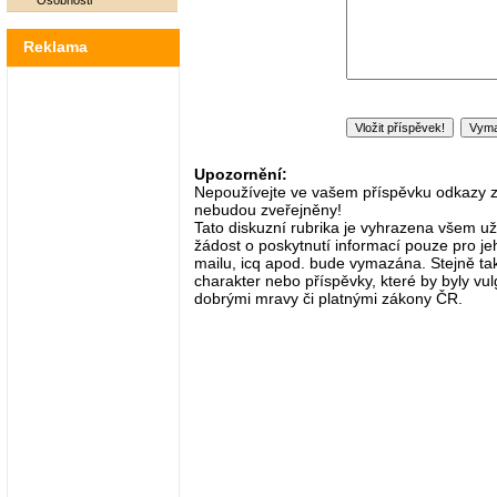
Osobnosti
Reklama
Upozornění:
Nepoužívejte ve vašem příspěvku odkazy zač
nebudou zveřejněny!
Tato diskuzní rubrika je vyhrazena všem už
žádost o poskytnutí informací pouze pro je
mailu, icq apod. bude vymazána. Stejně tak
charakter nebo příspěvky, které by byly vulg
dobrými mravy či platnými zákony ČR.