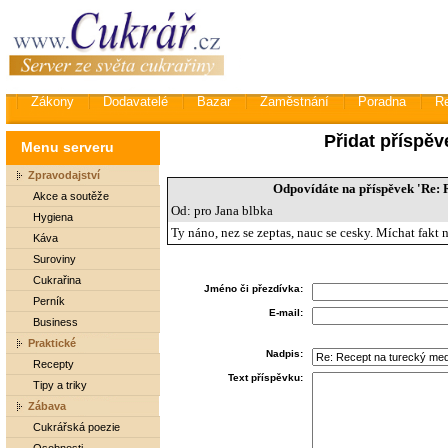
Zákony
Dodavatelé
Bazar
Zaměstnání
Poradna
R
Přidat příspěv
Menu serveru
Zpravodajství
Odpovídáte na příspěvek 'Re: 
Akce a soutěže
Od: pro Jana blbka
Hygiena
Ty náno, nez se zeptas, nauc se cesky. Míchat fakt
Káva
Suroviny
Cukrařina
Jméno či přezdívka:
Perník
E-mail:
Business
Praktické
Nadpis:
Recepty
Text příspěvku:
Tipy a triky
Zábava
Cukrářská poezie