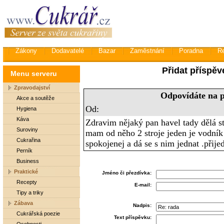
Zákony
Dodavatelé
Bazar
Zaměstnání
Poradna
R
Přidat příspěv
Menu serveru
Zpravodajství
Odpovídáte na p
Akce a soutěže
Od:
Hygiena
Káva
Zdravim nějaký pan havel tady dělá st
Suroviny
mam od něho 2 stroje jeden je vodník
Cukrařina
spokojenej a dá se s nim jednat .přijed
Perník
Business
Praktické
Jméno či přezdívka:
Recepty
E-mail:
Tipy a triky
Zábava
Nadpis:
Cukrářská poezie
Text příspěvku: