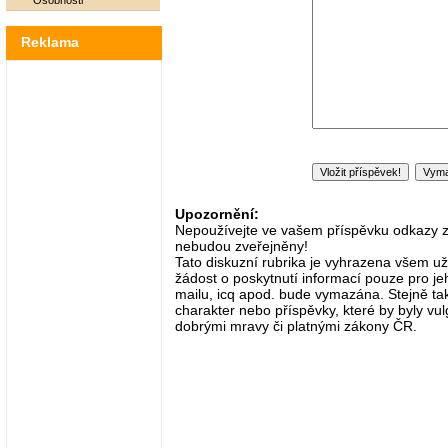
Osobnosti
Reklama
Upozornění:
Nepoužívejte ve vašem příspěvku odkazy zač
nebudou zveřejněny!
Tato diskuzní rubrika je vyhrazena všem už
žádost o poskytnutí informací pouze pro je
mailu, icq apod. bude vymazána. Stejně tak
charakter nebo příspěvky, které by byly vulg
dobrými mravy či platnými zákony ČR.