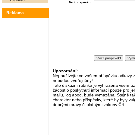
Osobnosti
Text příspěvku:
Reklama
Upozornění:
Nepoužívejte ve vašem příspěvku odkazy zač
nebudou zveřejněny!
Tato diskuzní rubrika je vyhrazena všem už
žádost o poskytnutí informací pouze pro je
mailu, icq apod. bude vymazána. Stejně tak
charakter nebo příspěvky, které by byly vulg
dobrými mravy či platnými zákony ČR.