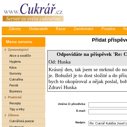
Zákony
Dodavatelé
Bazar
Zaměstnání
Poradna
R
Přidat příspěv
Menu serveru
Zpravodajství
Odpovídáte na příspěvek 'Re: C
Akce a soutěže
Od: Huska
Hygiena
Káva
Krásný den, tak jsem se mrknul do n
Suroviny
je. Bohužel je to dost složité a do pří
Cukrařina
bych to okopíroval a nějak poslal, bo
Perník
Zdraví Huska
Business
Praktické
Recepty
Jméno či přezdívka:
Tipy a triky
E-mail:
Zábava
Cukrářská poezie
Nadpis: