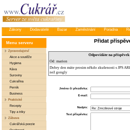
Zákony
Dodavatelé
Bazar
Zaměstnání
Poradna
R
Přidat příspěv
Menu serveru
Zpravodajství
Odpovídáte na příspěvek 
Akce a soutěže
Od: marion
Hygiena
Dobry den máte prosim někdo zkušenosti s JPS ARkT
Káva
než gongly
Suroviny
Cukrařina
Perník
Jméno či přezdívka:
Business
E-mail:
Praktické
Recepty
Nadpis:
Tipy a triky
Text příspěvku:
Zábava
Cukrářská poezie