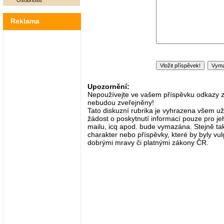
Osobnosti
Reklama
Upozornění:
Nepoužívejte ve vašem příspěvku odkazy zač
nebudou zveřejněny!
Tato diskuzní rubrika je vyhrazena všem už
žádost o poskytnutí informací pouze pro je
mailu, icq apod. bude vymazána. Stejně tak
charakter nebo příspěvky, které by byly vulg
dobrými mravy či platnými zákony ČR.