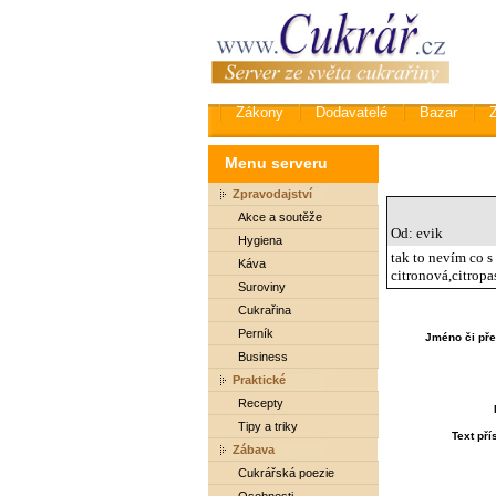
Zákony
Dodavatelé
Bazar
Menu serveru
Zpravodajství
Akce a soutěže
Od: evik
Hygiena
tak to nevím co s
Káva
citronová,citropa
Suroviny
Cukrařina
Perník
Jméno či pře
Business
Praktické
Recepty
Tipy a triky
Text př
Zábava
Cukrářská poezie