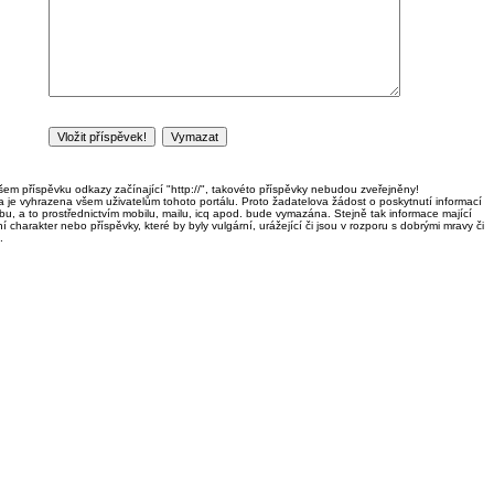
em příspěvku odkazy začínající "http://", takovéto příspěvky nebudou zveřejněny!
ka je vyhrazena všem uživatelům tohoto portálu. Proto žadatelova žádost o poskytnutí informací
u, a to prostřednictvím mobilu, mailu, icq apod. bude vymazána. Stejně tak informace mající
í charakter nebo příspěvky, které by byly vulgární, urážející či jsou v rozporu s dobrými mravy či
.