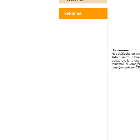
Osobnosti
Reklama
Upozornění:
Nepoužívejte ve vaš
Tato diskuzní rubri
pouze pro jeho osob
reklamní, či komerčn
platnými zákony ČR