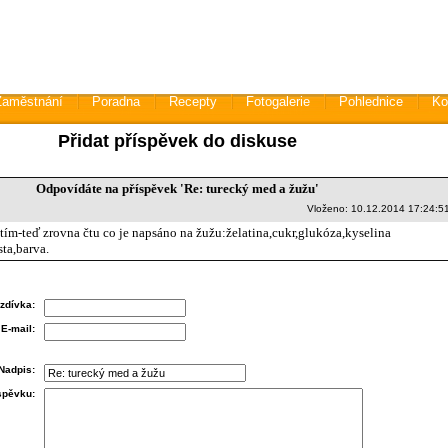
Zaměstnání
Poradna
Recepty
Fotogalerie
Pohlednice
Ko
Přidat příspěvek do diskuse
Odpovídáte na příspěvek 'Re: turecký med a žužu'
Vloženo: 10.12.2014 17:24:5
 tím-teď zrovna čtu co je napsáno na žužu:želatina,cukr,glukóza,kyselina
sta,barva.
zdívka:
E-mail:
Nadpis:
íspěvku: